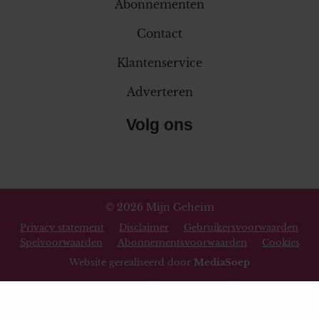
Abonnementen
Contact
Klantenservice
Adverteren
Volg ons
© 2026 Mijn Geheim
Privacy statement
Disclaimer
Gebruikersvoorwaarden
Spelvoorwaarden
Abonnementsvoorwaarden
Cookies
Website gerealiseerd door
MediaSoep