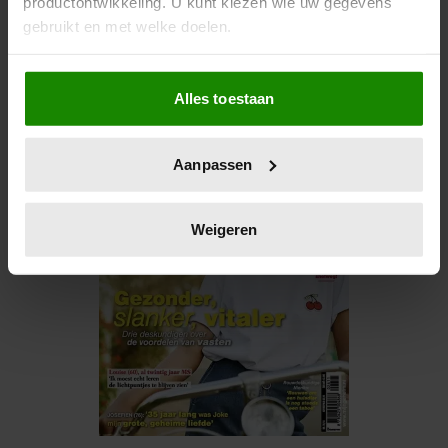
productontwikkeling. U kunt kiezen wie uw gegevens
fair. Sta erboven hoor! En voel je zeker niet
gebruikt en met welke doelen.
schuldig. Xxx
Als u het toestaat, willen we ook graag:
Alles toestaan
Informatie verzamelen over uw geografische locatie,
die tot een paar meter nauwkeurig kan zijn
Uw apparaat identificeren door het actief te scannen
Aanpassen
op specifieke eigenschappen (fingerprinting)
Lees meer over hoe uw persoonlijke gegevens worden
verwerkt en stel uw voorkeuren in het
detailgedeelte
in.
Weigeren
U kunt uw toestemming op elk moment wijzigen of
intrekken in de Cookieverklaring.
We gebruiken cookies om content en advertenties te
personaliseren, om functies voor social media te bieden
en om ons websiteverkeer te analyseren. Ook delen we
informatie over uw gebruik van onze site met onze
partners voor social media, adverteren en analyse. Deze
partners kunnen deze gegevens combineren met andere