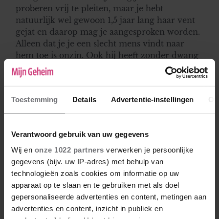
proberen vrij te pleiten, maar je hebt
natuurlijk wel gewoon 1,5 jaar lang haar vent
gejat en daarop mag je aangesproken worden.
Alleen dat je je een slecht mens vindt naar
hem toe is onzin. Ook hij heeft zonder dwang
deelgenomen aan jullie affaire, dus laat zijn
verwijten maar voor wat ze zijn. En verder:
laat het lekker gaan. Vind een vent die niet
Toestemming
Details
Advertentie-instellingen
Ov
gebonden is of blijf lekker een tijd alleen, ook
niks mis mee. Maar leer hiervan, want dit
gebeuren lijkt me niet voor herhaling vatbaar.
Verantwoord gebruik van uw gegevens
Wij en
onze 1022 partners
verwerken je persoonlijke
Wildebras
gegevens (bijv. uw IP-adres) met behulp van
04-01-2023 18:20
technologieën zoals cookies om informatie op uw
apparaat op te slaan en te gebruiken met als doel
Beste Rosanna, Wat een lafaard. Hij was hier
gepersonaliseerde advertenties en content, metingen aan
toch zelf ook bij? Relatie die over is kan, maar
advertenties en content, inzicht in publiek en
dan de gevolgen op de ander schuiven is niet