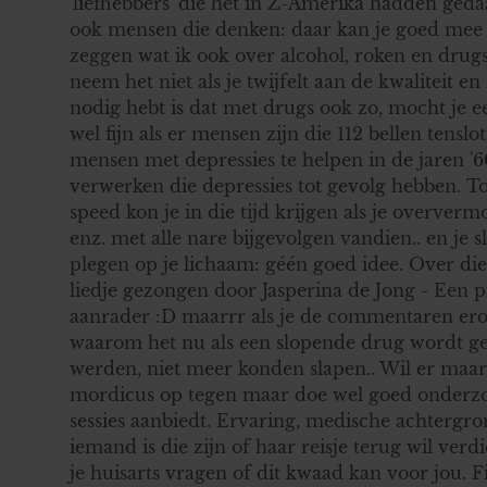
'liefhebbers' die het in Z-Amerika hadden geda
ook mensen die denken: daar kan je goed mee v
zeggen wat ik ook over alcohol, roken en drug
neem het niet als je twijfelt aan de kwaliteit e
nodig hebt is dat met drugs ook zo, mocht je een
wel fijn als er mensen zijn die 112 bellen tensl
mensen met depressies te helpen in de jaren '60
verwerken die depressies tot gevolg hebben. To
speed kon je in die tijd krijgen als je overve
enz. met alle nare bijgevolgen vandien.. en je 
plegen op je lichaam: géén goed idee. Over die
liedje gezongen door Jasperina de Jong - Een pi
aanrader :D maarrr als je de commentaren ero
waarom het nu als een slopende drug wordt ge
werden, niet meer konden slapen.. Wil er maar
mordicus op tegen maar doe wel goed onderzo
sessies aanbiedt. Ervaring, medische achtergron
iemand is die zijn of haar reisje terug wil ver
je huisarts vragen of dit kwaad kan voor jou. Fi