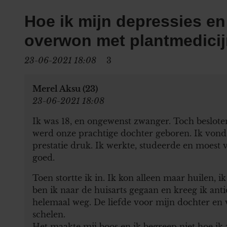
Hoe ik mijn depressies en
overwon met plantmedicij
23-06-2021 18:08
3
Merel Aksu (23)
23-06-2021 18:08
Ik was 18, en ongewenst zwanger. Toch beslote
werd onze prachtige dochter geboren. Ik vond h
prestatie druk. Ik werkte, studeerde en moest 
goed.
Toen stortte ik in. Ik kon alleen maar huilen, 
ben ik naar de huisarts gegaan en kreeg ik ant
helemaal weg. De liefde voor mijn dochter en 
schelen.
Het maakte mij boos en ik begreep niet hoe ik 