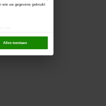
en wie uw gegevens gebruikt
an zijn
rinting)
t
detailgedeelte
in. U kunt uw
Alles toestaan
 media te bieden en om ons
ze partners voor social
nformatie die u aan ze heeft
oord met onze cookies als u