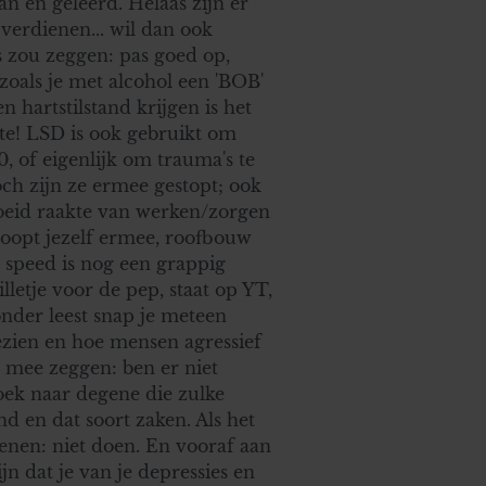
an en geleerd. Helaas zijn er
erdienen... wil dan ook
s zou zeggen: pas goed op,
n zoals je met alcohol een 'BOB'
 hartstilstand krijgen is het
otte! LSD is ook gebruikt om
, of eigenlijk om trauma's te
ch zijn ze ermee gestopt; ook
rmoeid raakte van werken/zorgen
sloopt jezelf ermee, roofbouw
 speed is nog een grappig
lletje voor de pep, staat op YT,
nder leest snap je meteen
zien en hoe mensen agressief
 mee zeggen: ben er niet
ek naar degene die zulke
d en dat soort zaken. Als het
dienen: niet doen. En vooraf aan
jn dat je van je depressies en