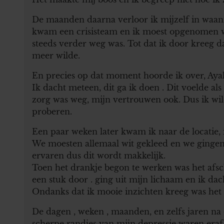
De maanden daarna verloor ik mijzelf in waa
kwam een crisisteam en ik moest opgenomen wo
steeds verder weg was. Tot dat ik door kreeg d
meer wilde.
En precies op dat moment hoorde ik over, Aya
Ik dacht meteen, dit ga ik doen . Dit voelde al
zorg was weg, mijn vertrouwen ook. Dus ik wi
proberen.
Een paar weken later kwam ik naar de locatie, i
We moesten allemaal wit gekleed en we gingen 
ervaren dus dit wordt makkelijk.
Toen het drankje begon te werken was het afsc
een stuk door . ging uit mijn lichaam en ik dac
Ondanks dat ik mooie inzichten kreeg was het z
De dagen , weken , maanden, en zelfs jaren na
scherpe randjes van mijn depressie waren eraf.