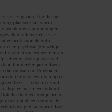
v sessies gezien. Fijn dat het
kening plaatsen: het wordt
che problemen/aandoeningen..
gevallen tijdens zo'n sessie.
dat er professionele hulp
 in een psychose (die wek je
 goed is zijn er meerdere mensen
lp schieten. Zoals jij vast wel
 dit al honderden jaren doen;
zien dat mensen uit Europa er
om dit te doen, een docu op tv.
rgeven brrr.... ;-) maar ik vind
at als je er niet meer uitkomt!
Ook dat doet iets met je brein
gen, ook dát alleen nemen als
Nederland ook gedaan wordt door