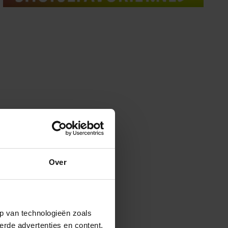
Over
p van technologieën zoals
erde advertenties en content,