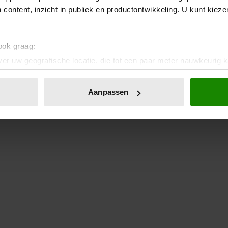
 content, inzicht in publiek en productontwikkeling. U kunt kiez
 ook graag:
er uw geografische locatie, die tot een paar meter nauwkeurig k
n door het actief te scannen op specifieke eigenschappen (fingerp
onlijke gegevens worden verwerkt en stel uw voorkeuren in he
Aanpassen
jzigen of intrekken in de Cookieverklaring.
ent en advertenties te personaliseren, om functies voor social
. Ook delen we informatie over uw gebruik van onze site met on
e. Deze partners kunnen deze gegevens combineren met andere i
erzameld op basis van uw gebruik van hun services. U gaat akk