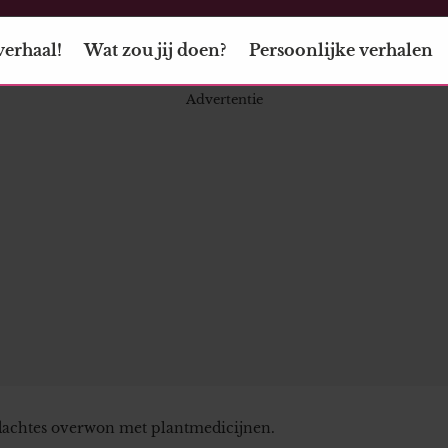
verhaal!
Wat zou jij doen?
Persoonlijke verhalen
edachtes overwon met plantmedicijnen.