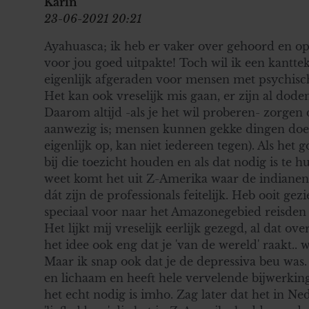
Karin
23-06-2021 20:21
Ayahuasca; ik heb er vaker over gehoord en op t
voor jou goed uitpakte! Toch wil ik een kantte
eigenlijk afgeraden voor mensen met psychis
Het kan ook vreselijk mis gaan, er zijn al doden 
Daarom altijd -als je het wil proberen- zorgen 
aanwezig is; mensen kunnen gekke dingen doen
eigenlijk op, kan niet iedereen tegen). Als het
bij die toezicht houden en als dat nodig is te hu
weet komt het uit Z-Amerika waar de indianen
dát zijn de professionals feitelijk. Heb ooit ge
speciaal voor naar het Amazonegebied reisden 
Het lijkt mij vreselijk eerlijk gezegd, al dat ove
het idee ook eng dat je 'van de wereld' raakt.. w
Maar ik snap ook dat je de depressiva beu was. 
en lichaam en heeft hele vervelende bijwerkin
het echt nodig is imho. Zag later dat het in 