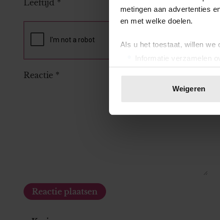
Leeftijd
*
metingen aan advertenties en
en met welke doelen.
Als u het toestaat, willen we
Informatie verzamelen ov
Uw apparaat identificere
Reactie
*
Lees meer over hoe uw perso
Weigeren
toestemming op elk moment wi
We gebruiken cookies om cont
websiteverkeer te analyseren
media, adverteren en analys
verstrekt of die ze hebben v
onze website blijft gebruiken.