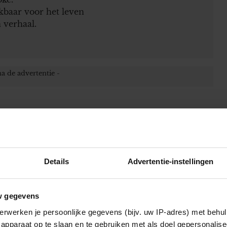
kbaar voor het leven
 verhaal.
 velden zijn gemarkeerd met
*
Details
Advertentie-instellingen
w gegevens
worden gebruikt door de redactie om
erwerken je persoonlijke gegevens (bijv. uw IP-adres) met behul
apparaat op te slaan en te gebruiken met als doel gepersonalise