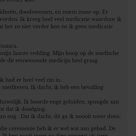
nideeën, doodswensen, en noem maar op. Er
rden. Ik kreeg heel veel medicatie waardoor ik
at het zo niet verder kon en ik geen medicatie
huasca.
s mijn laatste redding. Mijn hoop op de medische
lde dit eeuwenoude medicijn heel graag
k had er heel veel zin in.
mediteren. Ik dacht, ik heb een bevalling
huwelijk. Ik hoorde enge geluiden, spuugde aan
ht dat ik doodging.
o eng . Dat ik dacht, dit ga ik noooit meer doen.
 die ceremonie heb ik er wel wat aan gehad. De
 Ik ben nooit meer zo diep geweest als toen.