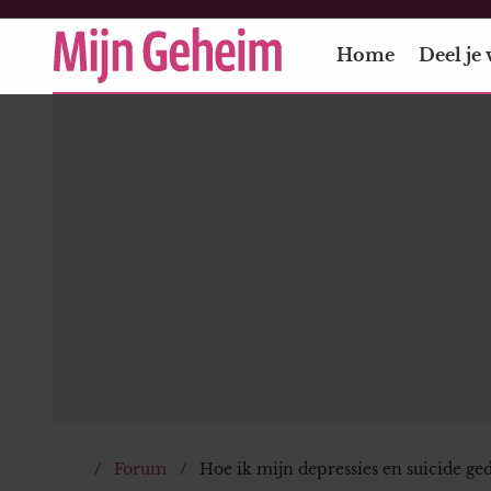
Home
Deel je 
Forum
Hoe ik mijn depressies en suicide g