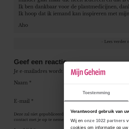
Ik ben dankbaar voor de plantmedicijnen, dan
Ik hoop dat ik iemand kan inspireren met mijn
Aho
Geef een reactie
Je e-mailadres wordt niet gepubliceerd.
Vereiste
Naam
*
Toestemming
E-mail
*
Verantwoord gebruik van u
Deze zal niet gepubliceerd worden bij je reactie, maar kan 
contact met je op te nemen.
Wij en
onze 1022 partners
v
cookies om informatie op uw 