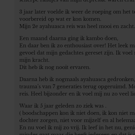
3 jaar later voelde ik weer de roeping om het 
voorbereid op wat er kon komen.
Mijn 2e ayahuasca reis was heel mooi en zacht.
Een maand daarna ging ik kambo doen,
En daar ben ik zo enthousiast over! Het leek mi
gevoel dat mijn gedachtes gereset zijn. Ik voel 
mijn kracht.
Dit heb ik nog nooit ervaren.
Daarna heb ik nogmaals ayahuasca gedronken, d
trauma’s van 7 generaties terug opgeruimd. Moe
reis. Heel bijzonder en ik voel mij nu zo veel li
Waar ik 5 jaar geleden zo ziek was .
( boodschappen kon ik niet doen, ik kon niet me
dochter zorgen, niet voor mijzelf en al helema
En nu voel ik mij zo vrij. Ik leef in het nu, ge
minder gaat maar die heeft iedereen en dat is 