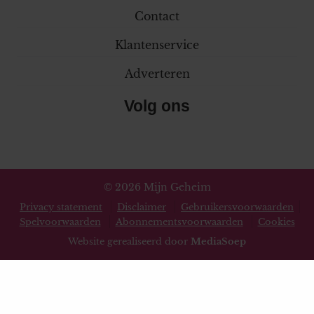
Contact
Klantenservice
Adverteren
Volg ons
© 2026 Mijn Geheim
Privacy statement
Disclaimer
Gebruikersvoorwaarden
Spelvoorwaarden
Abonnementsvoorwaarden
Cookies
Website gerealiseerd door
MediaSoep