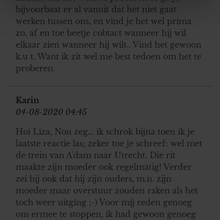
bijvoorbaat er al vanuit dat het niet gaat
We gebruiken cookies om content en advertenties te
werken tussen ons, en vind je het wel prima
personaliseren, om functies voor social media te bieden
zo, af en toe beetje cobtact wanneer hij wil
en om ons websiteverkeer te analyseren. Ook delen we
elkaar zien wanneer hij wilt.. Vind het gewoon
informatie over uw gebruik van onze site met onze
k.u t. Want ik zit wel me best tedoen om het te
partners voor social media, adverteren en analyse. Deze
proberen.
partners kunnen deze gegevens combineren met andere
informatie die u aan ze heeft verstrekt of die ze hebben
verzameld op basis van uw gebruik van hun services. U
Karin
gaat akkoord met onze cookies als u onze website blijft
04-08-2020 04:45
gebruiken.
Hoi Liza, Nou zeg... ik schrok bijna toen ik je
laatste reactie las; zeker toe je schreef: wel met
de trein van A'dam naar Utrecht. Die rit
maakte zijn moeder ook regelmatig! Verder
zei hij ook dat hij zijn ouders, m.n. zijn
moeder maar overstuur zouden raken als het
toch weer uitging ;-) Voor mij reden genoeg
om ermee te stoppen, ik had gewoon genoeg