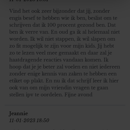
We gebruiken cookies om content en advertenties te
personaliseren, om functies voor social media te bieden
Vind het ook zeer bijzonder dat jij, zonder
en om ons websiteverkeer te analyseren. Ook delen we
engis besef te hebben wie ik ben, beslist om te
informatie over uw gebruik van onze site met onze
schrijven dat ik 100 procent gezond ben. Dat
partners voor social media, adverteren en analyse. Deze
ben ik verre van. En oud ga ik al helemaal niet
partners kunnen deze gegevens combineren met andere
worden. Ik wil niet stappen, ik wil slapen om
informatie die u aan ze heeft verstrekt of die ze hebben
zo fit mogelijk te zijn voor mijn kids. Jij hebt
verzameld op basis van uw gebruik van hun services. U
zo te lezen veel mee gemaakt en daar zal je
gaat akkoord met onze cookies als u onze website blijft
haatdragende reacties vandaan komen. Ik
gebruiken.
hoop dat je je beter zal voelen en niet iedereen
zonder enige kennis van zaken te hebben een
etiket op plakt. En nu ik dat schrijf leer ik hier
ook van om mijn vriendin vragen te gaan
stellen ipv te oordelen. Fijne avond
Jeannie
11-01-2023 18:50