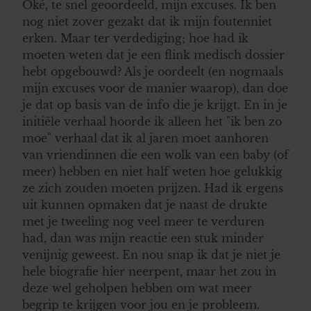
Oké, te snel geoordeeld, mijn excuses. Ik ben
nog niet zover gezakt dat ik mijn foutenniet
erken. Maar ter verdediging; hoe had ik
moeten weten dat je een flink medisch dossier
hebt opgebouwd? Als je oordeelt (en nogmaals
mijn excuses voor de manier waarop), dan doe
je dat op basis van de info die je krijgt. En in je
initiële verhaal hoorde ik alleen het "ik ben zo
moe" verhaal dat ik al jaren moet aanhoren
van vriendinnen die een wolk van een baby (of
meer) hebben en niet half weten hoe gelukkig
ze zich zouden moeten prijzen. Had ik ergens
uit kunnen opmaken dat je naast de drukte
met je tweeling nog veel meer te verduren
had, dan was mijn reactie een stuk minder
venijnig geweest. En nou snap ik dat je niet je
hele biografie hier neerpent, maar het zou in
deze wel geholpen hebben om wat meer
begrip te krijgen voor jou en je probleem.