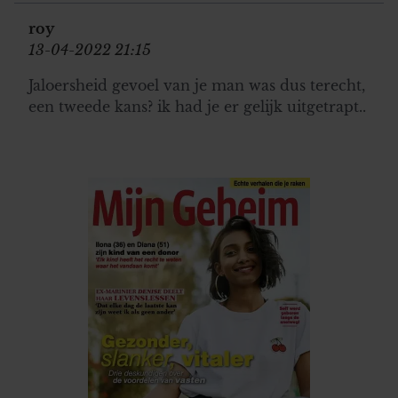
partners voor social media, adverteren en analyse. Deze
roy
partners kunnen deze gegevens combineren met andere
13-04-2022 21:15
informatie die u aan ze heeft verstrekt of die ze hebben
verzameld op basis van uw gebruik van hun services. U
Jaloersheid gevoel van je man was dus terecht,
gaat akkoord met onze cookies als u onze website blijft
een tweede kans? ik had je er gelijk uitgetrapt..
gebruiken.