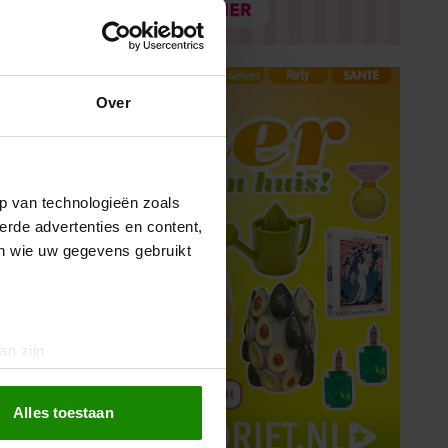
Over
p van technologieën zoals
erde advertenties en content,
en wie uw gegevens gebruikt
an zijn
rinting)
t
detailgedeelte
in. U kunt uw
Alles toestaan