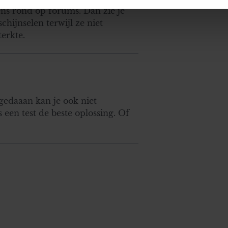
ens rond op forums. Dan zie je
ent en advertenties te personaliseren, om functies voor social
hijnselen terwijl ze niet
. Ook delen we informatie over uw gebruik van onze site met on
erkte.
e. Deze partners kunnen deze gegevens combineren met andere i
erzameld op basis van uw gebruik van hun services. U gaat akk
 gedaaan kan je ook niet
s een test de beste oplossing. Of