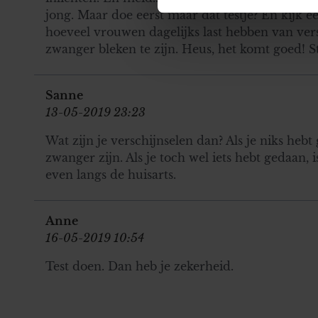
jong. Maar doe eerst maar dat testje? En kijk e
We gebruiken cookies om cont
hoeveel vrouwen dagelijks last hebben van versc
websiteverkeer te analyseren
zwanger bleken te zijn. Heus, het komt goed! St
media, adverteren en analys
verstrekt of die ze hebben v
onze website blijft gebruiken.
Sanne
13-05-2019 23:23
Wat zijn je verschijnselen dan? Als je niks hebt
zwanger zijn. Als je toch wel iets hebt gedaan, i
even langs de huisarts.
Anne
16-05-2019 10:54
Test doen. Dan heb je zekerheid.