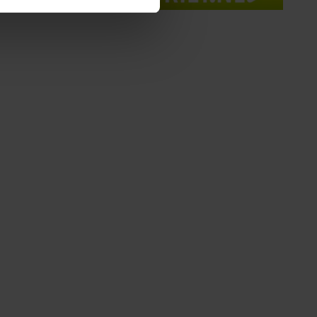
 media te bieden en om ons
ze partners voor social
nformatie die u aan ze heeft
oord met onze cookies als u