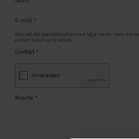
Naam
*
E-mail
*
Deze zal niet gepubliceerd worden bij je reactie, maar kan 
contact met je op te nemen.
Leeftijd
*
Reactie
*