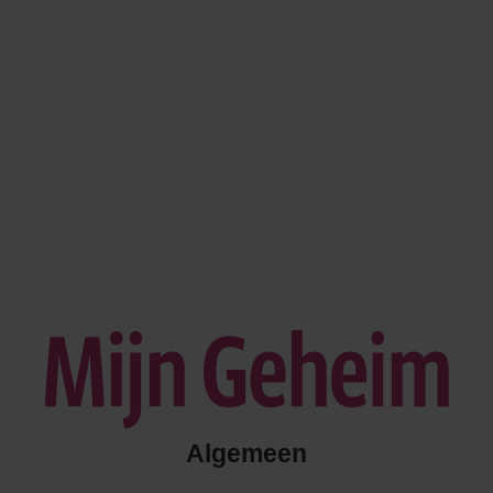
Algemeen