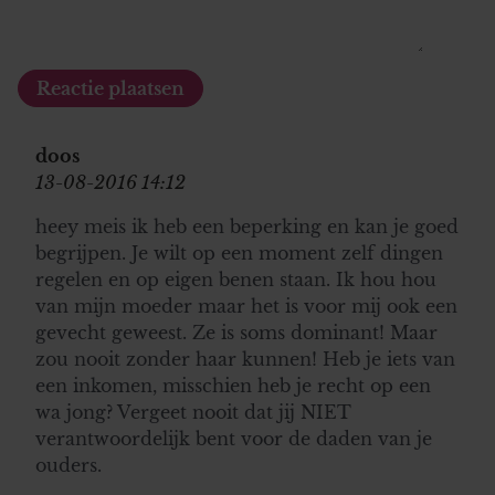
doos
13-08-2016 14:12
heey meis ik heb een beperking en kan je goed
begrijpen. Je wilt op een moment zelf dingen
regelen en op eigen benen staan. Ik hou hou
van mijn moeder maar het is voor mij ook een
gevecht geweest. Ze is soms dominant! Maar
zou nooit zonder haar kunnen! Heb je iets van
een inkomen, misschien heb je recht op een
wa jong? Vergeet nooit dat jij NIET
verantwoordelijk bent voor de daden van je
ouders.