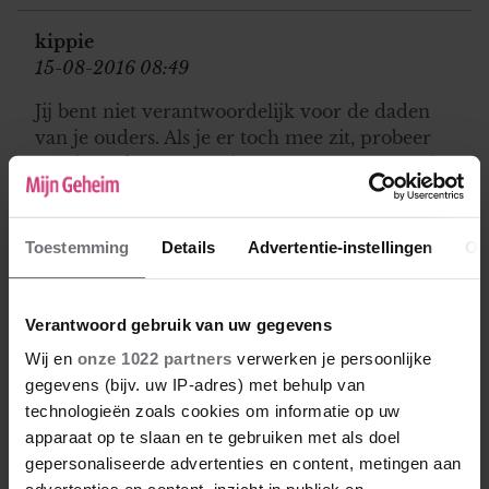
kippie
15-08-2016 08:49
Jij bent niet verantwoordelijk voor de daden
van je ouders. Als je er toch mee zit, probeer
met je ouders en met je zus te praten (vooral
met je zus, zij kan er moeite mee
hebben/krijgen
(minderwaardigheidscomplex)) en er uit te
Toestemming
Details
Advertentie-instellingen
Ov
komen. Zegt wat over jou, dat je hier mee zit.
Tekent dat je een goed persoon bent!
Verantwoord gebruik van uw gegevens
Wij en
onze 1022 partners
verwerken je persoonlijke
Rainbow
gegevens (bijv. uw IP-adres) met behulp van
26-08-2016 14:06
technologieën zoals cookies om informatie op uw
Ik zou het toch nog eens met mijn ouders
apparaat op te slaan en te gebruiken met als doel
bespreken dat dit niet goed voelt voor jou en
gepersonaliseerde advertenties en content, metingen aan
je zus zich de poten uit het lijf moet werken.