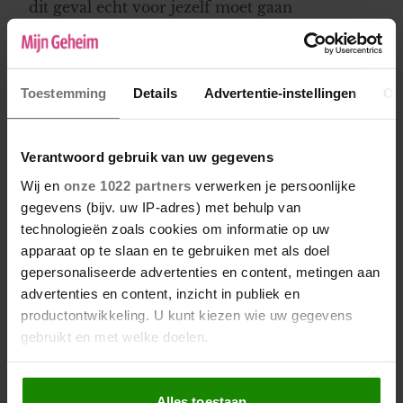
dit geval echt voor jezelf moet gaan
kiezen.Heb geen hoop. Ik snap het is zwaar en
zoek daarbij hulp. Onthoud dat je vast na
eennaantal jaren denkt "waarom ben ik nooit
eerder bij hem weggegaan" Ik hoop dat je nog
Toestemming
Details
Advertentie-instellingen
Ov
eens een keer wat van je laat horen want leven
en scheiden van een narcist is een zwaar
proces.Sterkte!
Verantwoord gebruik van uw gegevens
Wij en
onze 1022 partners
verwerken je persoonlijke
gegevens (bijv. uw IP-adres) met behulp van
Roos
technologieën zoals cookies om informatie op uw
08-11-2022 22:15
apparaat op te slaan en te gebruiken met als doel
gepersonaliseerde advertenties en content, metingen aan
Ik ben er niet trots op, maar ik was ooit de
advertenties en content, inzicht in publiek en
minnares van zo’n man. Thuis was het een en
productontwikkeling. U kunt kiezen wie uw gegevens
al ellende als ik hem moest geloven. Hij had
gebruikt en met welke doelen.
geen seks meer, kreeg geen liefde, werd
continu afgewezen door zijn vrouw. Heel
Als u het toestaat, willen we ook graag:
zielig allemaal. Ook vertelde hij me dat hij
Alles toestaan