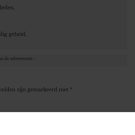
leden,
dig geheid,
 velden zijn gemarkeerd met
*
worden gebruikt door de redactie om