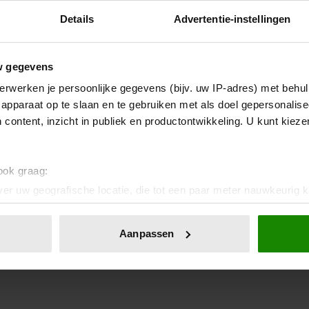
Details
Advertentie-instellingen
w gegevens
erwerken je persoonlijke gegevens (bijv. uw IP-adres) met behul
apparaat op te slaan en te gebruiken met als doel gepersonalise
 content, inzicht in publiek en productontwikkeling. U kunt kiez
 ook graag:
er uw geografische locatie, die tot een paar meter nauwkeurig k
n door het actief te scannen op specifieke eigenschappen (fingerp
onlijke gegevens worden verwerkt en stel uw voorkeuren in he
Aanpassen
jzigen of intrekken in de Cookieverklaring.
ent en advertenties te personaliseren, om functies voor social
. Ook delen we informatie over uw gebruik van onze site met on
e. Deze partners kunnen deze gegevens combineren met andere i