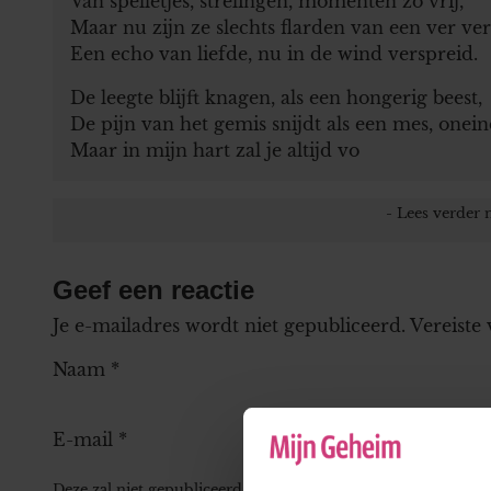
Van spelletjes, strelingen, momenten zo vrij,
Maar nu zijn ze slechts flarden van een ver ver
Een echo van liefde, nu in de wind verspreid.
De leegte blijft knagen, als een hongerig beest,
De pijn van het gemis snijdt als een mes, onein
Maar in mijn hart zal je altijd vo
Geef een reactie
Je e-mailadres wordt niet gepubliceerd.
Vereiste
Naam
*
E-mail
*
Deze zal niet gepubliceerd worden bij je reactie, maar kan 