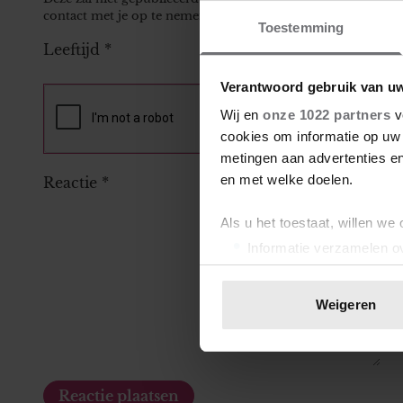
contact met je op te nemen.
Toestemming
Leeftijd
*
Verantwoord gebruik van u
Wij en
onze 1022 partners
v
cookies om informatie op uw 
metingen aan advertenties en
en met welke doelen.
Reactie
*
Als u het toestaat, willen we
Informatie verzamelen ov
Uw apparaat identificere
Lees meer over hoe uw perso
Weigeren
toestemming op elk moment wi
We gebruiken cookies om cont
websiteverkeer te analyseren
media, adverteren en analys