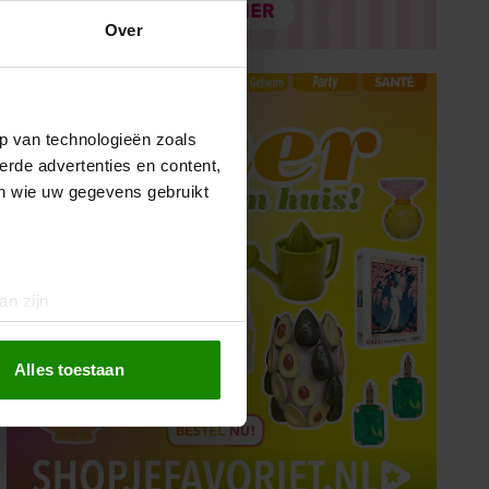
Over
p van technologieën zoals
erde advertenties en content,
en wie uw gegevens gebruikt
an zijn
rinting)
t
detailgedeelte
in. U kunt uw
Alles toestaan
 media te bieden en om ons
ze partners voor social
nformatie die u aan ze heeft