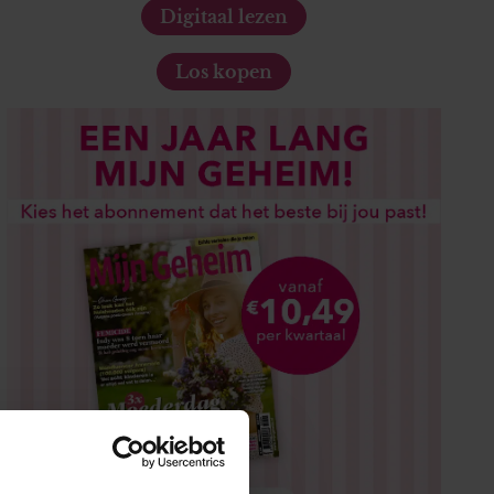
Digitaal lezen
Los kopen