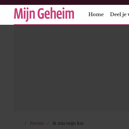
Home
Deel je 
Forum
ik mis mijn kat