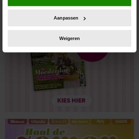
die tot een paar meter nauwkeurig kan zijn
Uw apparaat identificeren door het actief te scannen
Aanpassen
op specifieke eigenschappen (fingerprinting)
Lees meer over hoe uw persoonlijke gegevens worden
verwerkt en stel uw voorkeuren in het
detailgedeelte
in.
Weigeren
U kunt uw toestemming op elk moment wijzigen of
intrekken in de Cookieverklaring.
We gebruiken cookies om content en advertenties te
personaliseren, om functies voor social media te bieden
en om ons websiteverkeer te analyseren. Ook delen we
informatie over uw gebruik van onze site met onze
partners voor social media, adverteren en analyse. Deze
partners kunnen deze gegevens combineren met andere
informatie die u aan ze heeft verstrekt of die ze hebben
verzameld op basis van uw gebruik van hun services. U
gaat akkoord met onze cookies als u onze website blijft
gebruiken.