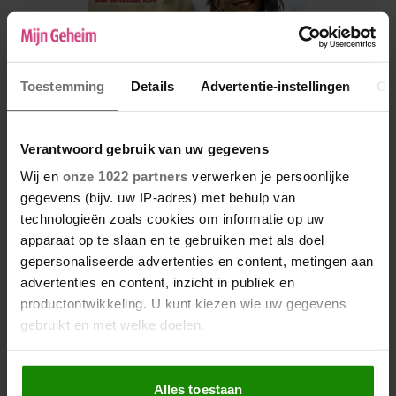
Toestemming
Details
Advertentie-instellingen
Ov
Verantwoord gebruik van uw gegevens
Wij en
onze 1022 partners
verwerken je persoonlijke
gegevens (bijv. uw IP-adres) met behulp van
technologieën zoals cookies om informatie op uw
De nieuwe Mijn Geheim ligt nu in de winkel
apparaat op te slaan en te gebruiken met als doel
Abonneren
gepersonaliseerde advertenties en content, metingen aan
advertenties en content, inzicht in publiek en
Digitaal lezen
productontwikkeling. U kunt kiezen wie uw gegevens
Los kopen
gebruikt en met welke doelen.
Als u het toestaat, willen we ook graag:
Alles toestaan
Informatie verzamelen over uw geografische locatie,