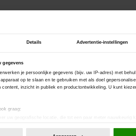
Details
Advertentie-instellingen
w gegevens
erwerken je persoonlijke gegevens (bijv. uw IP-adres) met behul
apparaat op te slaan en te gebruiken met als doel gepersonalise
 content, inzicht in publiek en productontwikkeling. U kunt kiez
itkering bij ontslag door
ou 10 anderen die wel hun best
 ook graag:
er uw geografische locatie, die tot een paar meter nauwkeurig k
n door het actief te scannen op specifieke eigenschappen (fingerp
onlijke gegevens worden verwerkt en stel uw voorkeuren in he