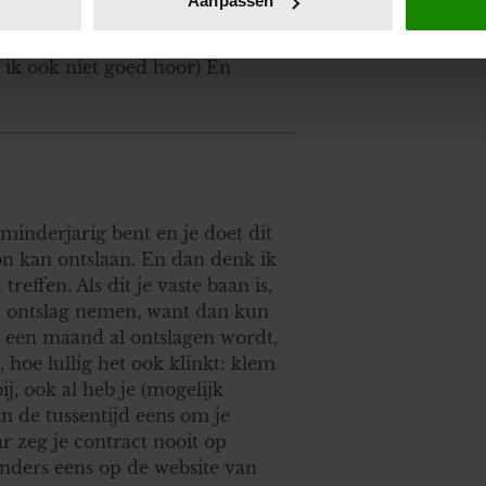
Aanpassen
jzigen of intrekken in de Cookieverklaring.
snelheid werken, als je dat niet
 ik ook niet goed hoor) En
ent en advertenties te personaliseren, om functies voor social
. Ook delen we informatie over uw gebruik van onze site met on
e. Deze partners kunnen deze gegevens combineren met andere i
erzameld op basis van uw gebruik van hun services. U gaat akk
e minderjarig bent en je doet dit
n kan ontslaan. En dan denk ik
treffen. Als dit je vaste baan is,
en ontslag nemen, want dan kun
na een maand al ontslagen wordt,
, hoe lullig het ook klinkt: klem
j, ook al heb je (mogelijk
 in de tussentijd eens om je
ar zeg je contract nooit op
anders eens op de website van