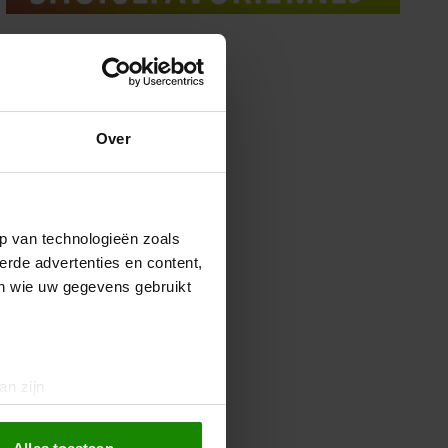
Over
p van technologieën zoals
erde advertenties en content,
en wie uw gegevens gebruikt
an zijn
rinting)
t
detailgedeelte
in. U kunt uw