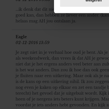
Weigeren
toestemming op elk moment wi
...ik denk dat dit niet jouw werk is...je moet op 
goed kan, dan hebben ze liever een ander. (kan
We gebruiken cookies om cont
helaas mag AH jou ontslaan ja.
websiteverkeer te analyseren
media, adverteren en analys
verstrekt of die ze hebben v
Eagle
onze website blijft gebruiken.
02-12-2016 13:59
Je zegt niet in je verhaal hoe oud je bent. Als j
als weekendwerk, dan vrees ik dat AH je gewoo
niet dat je het ergens anders veel beter aan zult 
is het wat anders. Dan zou ik hoe dan ook ge
je fluiten naar een uitkering. Maar ook als je 
is de kans op een uitkering nihil. Ik zou zeggen
nog even je kaken op elkaar en zet een tandje bi
terecht) het gevoel dat je uitgebuit wordt. Kijk
heen of je nergens iets beters kunt krijgen. Ma
voordat je iets anders hebt gevonden. En kijk 