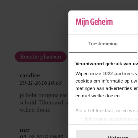
Toestemming
Verantwoord gebruik van u
Wij en
onze 1022 partners
v
candice
cookies om informatie op uw 
29-11-2016 10:53
metingen aan advertenties en
je hebt nergens recht op en je krijgt ook geen u
en met welke doelen.
schuld. Uiteraard mag AH jou ontslaan. Voor j
willen doen!
Als u het toestaat, willen we
Informatie verzamelen ov
Uw apparaat identificere
mir
Lees meer over hoe uw perso
02-12-2016 09:35