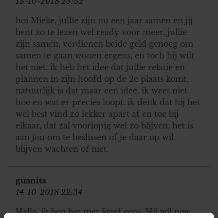
13-10-2018 23:52
hoi Mieke, jullie zijn nu een jaar samen en jij
bent zo te lezen wel ready voor meer. jullie
zijn samen, verdienen beide geld genoeg om
samen te gaan wonen ergens, en toch hij wilt
het niet. ik heb het idee dat jullie relatie en
plannen in zijn hoofd op de 2e plaats komt.
natuurlijk is dat maar een idee. ik weet niet
hoe en wat er precies loopt. ik denk dat hij het
wel best vind zo lekker apart af en toe bij
elkaar, dat zal voorlopig wel zo blijven, het is
aan jou om te beslissen of je daar op wil
blijven wachten of niet.
guanita
14-10-2018 22:34
Hallo, ik ben het met Steef eens. Hij wil nog