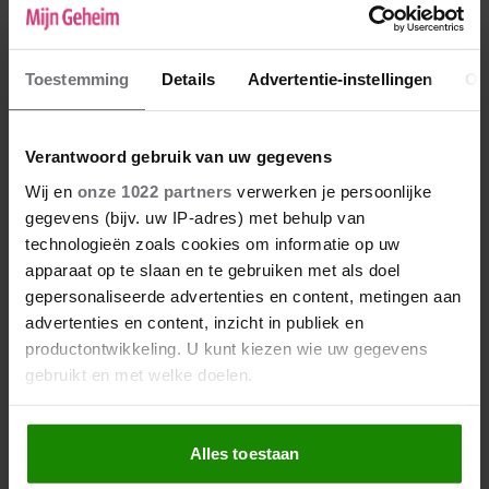
niet en weet niet of hij ooit wil. Dus aan jou de
keus; het risico nemen of niet. Niemand kan
natuurlijk de garantie geven wat hij of zij over
Toestemming
Details
Advertentie-instellingen
Ov
2 jaar wil, dus daarna vragen lijkt zinloos.
Maar dat hij zo duidelijk ook geen hoop geeft,
vind ik wel bijzonder. Sterkte
Verantwoord gebruik van uw gegevens
Wij en
onze 1022 partners
verwerken je persoonlijke
ijsco
gegevens (bijv. uw IP-adres) met behulp van
26-10-2018 19:36
technologieën zoals cookies om informatie op uw
apparaat op te slaan en te gebruiken met als doel
Met mijn ex na een jaar verkering gaan
gepersonaliseerde advertenties en content, metingen aan
samenwonen.Achteraf niet goed geweest en
advertenties en content, inzicht in publiek en
dan denk ik om verschillende redenen "erg
productontwikkeling. U kunt kiezen wie uw gegevens
verstandige besluit om eerst even paar jaar op
gebruikt en met welke doelen.
jezelf te wonen" Na een jaar op mijzelf te
wonen ontmoete ik mijn man waar ik
Als u het toestaat, willen we ook graag:
inmiddels al bijna 10 jaar mee ben getrouwd.
Alles toestaan
Informatie verzamelen over uw geografische locatie,
Voor mij was het even goed op mijzelf in mijn
die tot een paar meter nauwkeurig kan zijn