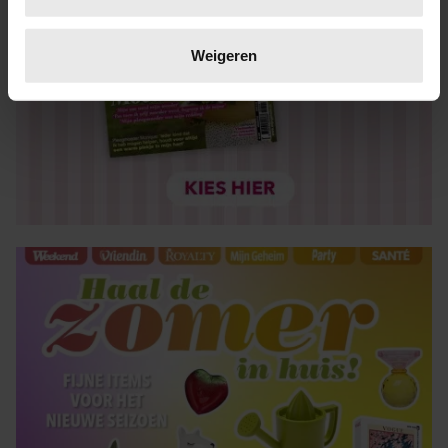
Lees meer over hoe uw persoonlijke gegevens worden
verwerkt en stel uw voorkeuren in het
detailgedeelte
in.
Weigeren
U kunt uw toestemming op elk moment wijzigen of
intrekken in de Cookieverklaring.
We gebruiken cookies om content en advertenties te
personaliseren, om functies voor social media te bieden
en om ons websiteverkeer te analyseren. Ook delen we
informatie over uw gebruik van onze site met onze
partners voor social media, adverteren en analyse. Deze
partners kunnen deze gegevens combineren met andere
informatie die u aan ze heeft verstrekt of die ze hebben
verzameld op basis van uw gebruik van hun services. U
gaat akkoord met onze cookies als u onze website blijft
gebruiken.