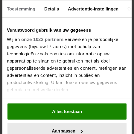
Toestemming
Details
Advertentie-instellingen
Ov
Verantwoord gebruik van uw gegevens
De nieuwe Mijn Geheim ligt nu in de winkel
Wij en
onze 1022 partners
verwerken je persoonlijke
Abonneren
gegevens (bijv. uw IP-adres) met behulp van
technologieën zoals cookies om informatie op uw
Digitaal lezen
apparaat op te slaan en te gebruiken met als doel
gepersonaliseerde advertenties en content, metingen aan
Los kopen
advertenties en content, inzicht in publiek en
productontwikkeling. U kunt kiezen wie uw gegevens
gebruikt en met welke doelen.
Als u het toestaat, willen we ook graag:
Alles toestaan
Informatie verzamelen over uw geografische locatie,
die tot een paar meter nauwkeurig kan zijn
Uw apparaat identificeren door het actief te scannen
Aanpassen
op specifieke eigenschappen (fingerprinting)