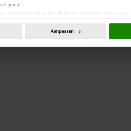
 ook graag:
er uw geografische locatie, die tot een paar meter nauwkeurig k
n door het actief te scannen op specifieke eigenschappen (fingerp
onlijke gegevens worden verwerkt en stel uw voorkeuren in he
Aanpassen
jzigen of intrekken in de Cookieverklaring.
ent en advertenties te personaliseren, om functies voor social
. Ook delen we informatie over uw gebruik van onze site met on
e. Deze partners kunnen deze gegevens combineren met andere i
erzameld op basis van uw gebruik van hun services. U gaat akk