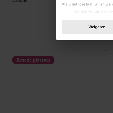
Reactie
*
Als u het toestaat, willen we
Informatie verzamelen ov
Uw apparaat identificere
Lees meer over hoe uw perso
Weigeren
toestemming op elk moment wi
We gebruiken cookies om cont
websiteverkeer te analyseren
media, adverteren en analys
verstrekt of die ze hebben v
onze website blijft gebruiken.