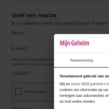
Geef een reactie
Je e-mailadres wordt niet gepubliceerd.
Vereiste
Naam
*
E-mail
*
Deze zal niet gepubliceerd worden bij je reactie, maar kan 
Toestemming
contact met je op te nemen.
Leeftijd
*
Verantwoord gebruik van u
Wij en
onze 1022 partners
v
cookies om informatie op uw 
metingen aan advertenties en
en met welke doelen.