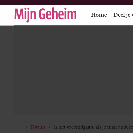
Home
Deel je 
Forum
is het vreemdgaan, als je man andere 