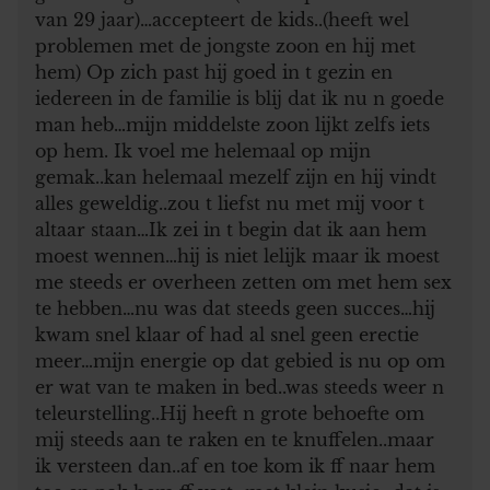
van 29 jaar)…accepteert de kids..(heeft wel
problemen met de jongste zoon en hij met
hem) Op zich past hij goed in t gezin en
iedereen in de familie is blij dat ik nu n goede
man heb…mijn middelste zoon lijkt zelfs iets
op hem. Ik voel me helemaal op mijn
gemak..kan helemaal mezelf zijn en hij vindt
alles geweldig..zou t liefst nu met mij voor t
altaar staan…Ik zei in t begin dat ik aan hem
moest wennen…hij is niet lelijk maar ik moest
me steeds er overheen zetten om met hem sex
te hebben…nu was dat steeds geen succes…hij
kwam snel klaar of had al snel geen erectie
meer…mijn energie op dat gebied is nu op om
er wat van te maken in bed..was steeds weer n
teleurstelling..Hij heeft n grote behoefte om
mij steeds aan te raken en te knuffelen..maar
ik versteen dan..af en toe kom ik ff naar hem