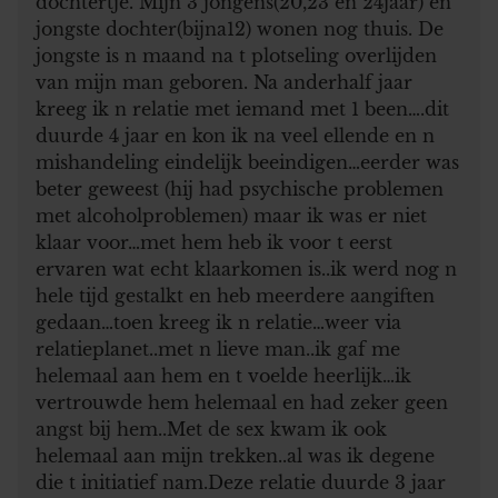
dochtertje. Mijn 3 jongens(20,23 en 24jaar) en
jongste dochter(bijna12) wonen nog thuis. De
jongste is n maand na t plotseling overlijden
van mijn man geboren. Na anderhalf jaar
kreeg ik n relatie met iemand met 1 been….dit
duurde 4 jaar en kon ik na veel ellende en n
mishandeling eindelijk beeindigen…eerder was
beter geweest (hij had psychische problemen
met alcoholproblemen) maar ik was er niet
klaar voor…met hem heb ik voor t eerst
ervaren wat echt klaarkomen is..ik werd nog n
hele tijd gestalkt en heb meerdere aangiften
gedaan…toen kreeg ik n relatie…weer via
relatieplanet..met n lieve man..ik gaf me
helemaal aan hem en t voelde heerlijk…ik
vertrouwde hem helemaal en had zeker geen
angst bij hem..Met de sex kwam ik ook
helemaal aan mijn trekken..al was ik degene
die t initiatief nam.Deze relatie duurde 3 jaar