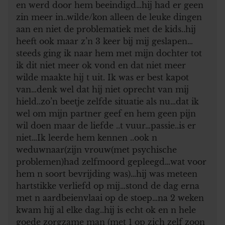
en werd door hem beeindigd…hij had er geen
zin meer in..wilde/kon alleen de leuke dingen
aan en niet de problematiek met de kids..hij
heeft ook maar z’n 3 keer bij mij geslapen…
steeds ging ik naar hem met mijn dochter tot
ik dit niet meer ok vond en dat niet meer
wilde maakte hij t uit. Ik was er best kapot
van…denk wel dat hij niet oprecht van mij
hield..zo’n beetje zelfde situatie als nu…dat ik
wel om mijn partner geef en hem geen pijn
wil doen maar de liefde ..t vuur…passie..is er
niet…Ik leerde hem kennen ..ook n
weduwnaar(zijn vrouw(met psychische
problemen)had zelfmoord gepleegd…wat voor
hem n soort bevrijding was)…hij was meteen
hartstikke verliefd op mij…stond de dag erna
met n aardbeienvlaai op de stoep…na 2 weken
kwam hij al elke dag..hij is echt ok en n hele
goede zorgzame man (met 1 op zich zelf zoon