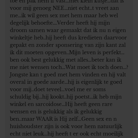
toe en pak hem ff vast…met klein kusje…dat is
voor mij genoeg NEE…niet echt..t vreet aan
me…ik wil geen sex met hem maar heb wel
degelijk behoefte….Verder heeft hij mijn
droom samen waar gemaakt dat ik nu n eigen
winkeltje heb..hij heeft dus kredieten daarvoor
gepakt en zonder sponsering van zijn kant zal
ik dit moeten opgeven..Mijn leven is perfekt…
ben ook best gelukkig met alles…beter kan ik
me niet wensen toch…Wat moet ik toch doen…?
Jongste kan t goed met hem vinden en hij valt
overal in goede aarde…hij is eigenlijk te goed
voor mij..doet teveel…voel me er soms
schuldig bij…hij kookt..hij poetst…ik heb mijn
winkel en sarcoidose…Hij heeft geen rare
wensen en is gelukkig als ik gelukkig
ben..maar WAAR is Hij zelf…Geen sex en n
huishoudster zijn is ook voor hem natuurlijk
echt niet leuk…hij heeft t er ook echt moeilijk