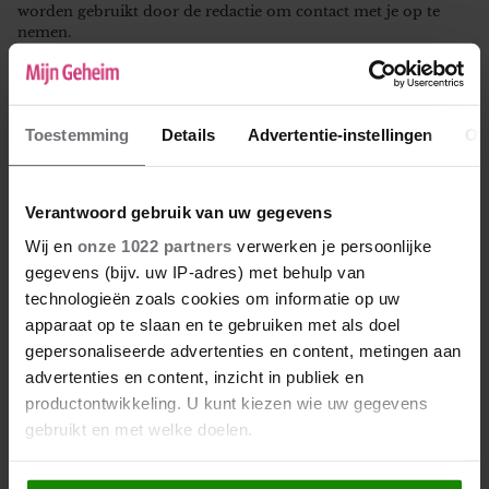
worden gebruikt door de redactie om contact met je op te
nemen.
Leeftijd
*
Toestemming
Details
Advertentie-instellingen
Ov
Verantwoord gebruik van uw gegevens
Reactie
*
Wij en
onze 1022 partners
verwerken je persoonlijke
gegevens (bijv. uw IP-adres) met behulp van
technologieën zoals cookies om informatie op uw
apparaat op te slaan en te gebruiken met als doel
gepersonaliseerde advertenties en content, metingen aan
advertenties en content, inzicht in publiek en
productontwikkeling. U kunt kiezen wie uw gegevens
gebruikt en met welke doelen.
Als u het toestaat, willen we ook graag: