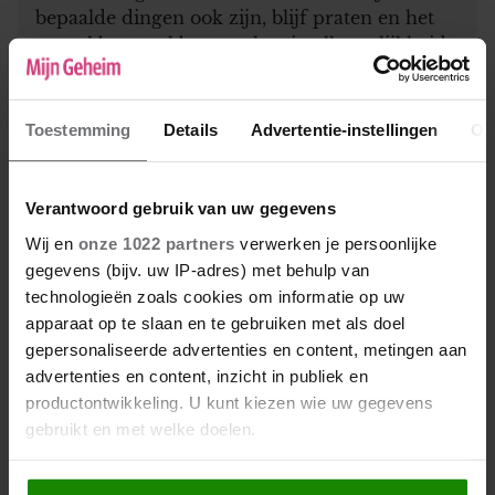
bepaalde dingen ook zijn, blijf praten en het
vooral bespreekbaar maken in alle eerlijkheid.
Toestemming
Details
Advertentie-instellingen
Ov
Geef een reactie
Verantwoord gebruik van uw gegevens
Je e-mailadres wordt niet gepubliceerd.
Vereiste
Wij en
onze 1022 partners
verwerken je persoonlijke
velden zijn gemarkeerd met
*
gegevens (bijv. uw IP-adres) met behulp van
Naam
*
technologieën zoals cookies om informatie op uw
apparaat op te slaan en te gebruiken met als doel
gepersonaliseerde advertenties en content, metingen aan
E-mail
*
advertenties en content, inzicht in publiek en
productontwikkeling. U kunt kiezen wie uw gegevens
Deze zal niet gepubliceerd worden bij je reactie, maar kan
gebruikt en met welke doelen.
worden gebruikt door de redactie om contact met je op te
nemen.
Als u het toestaat, willen we ook graag: