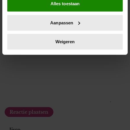
Leeftijd
*
Alles toestaan
Informatie verzamelen over uw geografische locatie,
die tot een paar meter nauwkeurig kan zijn
Uw apparaat identificeren door het actief te scannen
Aanpassen
op specifieke eigenschappen (fingerprinting)
Lees meer over hoe uw persoonlijke gegevens worden
verwerkt en stel uw voorkeuren in het
detailgedeelte
in.
Weigeren
Reactie
*
U kunt uw toestemming op elk moment wijzigen of
intrekken in de Cookieverklaring.
We gebruiken cookies om content en advertenties te
personaliseren, om functies voor social media te bieden
en om ons websiteverkeer te analyseren. Ook delen we
informatie over uw gebruik van onze site met onze
partners voor social media, adverteren en analyse. Deze
partners kunnen deze gegevens combineren met andere
informatie die u aan ze heeft verstrekt of die ze hebben
verzameld op basis van uw gebruik van hun services. U
gaat akkoord met onze cookies als u onze website blijft
Ijsco