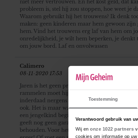
niet meer vertrouwen. En het kost geld, dat ka
probleem is, stel hij zou stoppen, hoe weet je d
Waarom gebruikt hij het trouwens? Ik denk to
maken: geen kinderen maar hem gewoon zijn 
hem. Vind het trouwens erg laf van hem om jo
onredelijkheid, je wilt hem beperken, je denkt 
om jouw bord. Laf en onvolwassen
Calimero
08-11-2020 17:53
Jaren is het geen probleem maar omdat jouw e
rammelen moet hij zich gaan aanpassen aan jo
Toestemming
inderdaad nergens op. Heb jij zelf ook meeger
ook. Het is maar wat je belangrijker vindt; ee
een jengelkind beginnen met een ander. Een n
Verantwoord gebruik van u
geeft nog geen garantie dat je het perfecte lev
Wij en
onze 1022 partners
v
behouden. Voor hetzelfde geld neem je een kin
cookies om informatie op uw 
erger! Of met een narcist, ook daar lopen er g