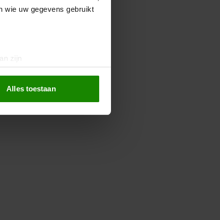
en wie uw gegevens gebruikt
an zijn
rinting)
t
detailgedeelte
in. U kunt uw
Alles toestaan
 media te bieden en om ons
ze partners voor social
nformatie die u aan ze heeft
oord met onze cookies als u