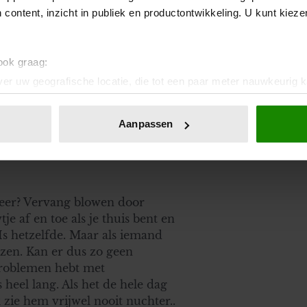
 content, inzicht in publiek en productontwikkeling. U kunt kiez
s er nog altijd de keuze om geen
e wereld is al overvol plus dat
ziet. Wees erop voorbereid dat
 ook graag:
en leven thuis moeten wonen
vrije woord die wij kennen
er uw geografische locatie, die tot een paar meter nauwkeurig k
r over gaan nadenken dat over
n door het actief te scannen op specifieke eigenschappen (fingerp
onlijke gegevens worden verwerkt en stel uw voorkeuren in he
Aanpassen
jzigen of intrekken in de Cookieverklaring.
ent en advertenties te personaliseren, om functies voor social
. Ook delen we informatie over uw gebruik van onze site met on
e. Deze partners kunnen deze gegevens combineren met andere i
neer? Vervang blowen door
erzameld op basis van uw gebruik van hun services. U gaat akk
e af en toe als je thuis bent en
Is hetzelfde. Maar als iemand
ezen. Kan er dus zo geen
problemen hebt met
 heel lang. Als het de hele dag
 zie hem vrijwel nooit nuchter..