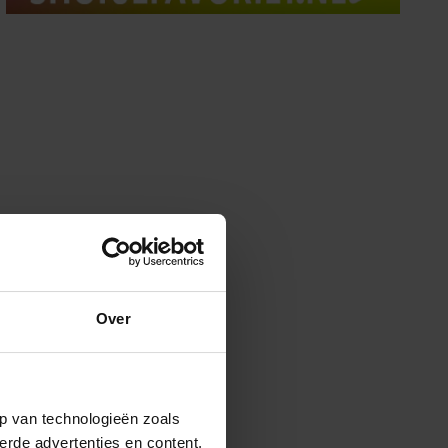
Over
p van technologieën zoals
erde advertenties en content,