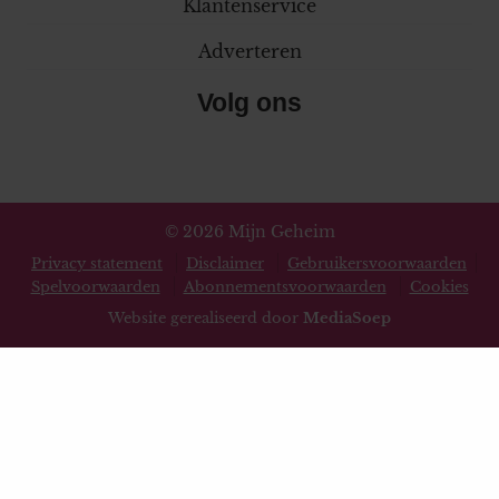
Klantenservice
Adverteren
Volg ons
© 2026 Mijn Geheim
Privacy statement
Disclaimer
Gebruikersvoorwaarden
Spelvoorwaarden
Abonnementsvoorwaarden
Cookies
Website gerealiseerd door
MediaSoep