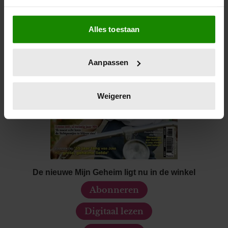
Als u het toestaat, willen we ook graag:
Alles toestaan
Informatie verzamelen over uw geografische locatie,
die tot een paar meter nauwkeurig kan zijn
Uw apparaat identificeren door het actief te scannen
Aanpassen
op specifieke eigenschappen (fingerprinting)
Lees meer over hoe uw persoonlijke gegevens worden
verwerkt en stel uw voorkeuren in het
detailgedeelte
in.
Weigeren
U kunt uw toestemming op elk moment wijzigen of
intrekken in de Cookieverklaring.
We gebruiken cookies om content en advertenties te
personaliseren, om functies voor social media te bieden
en om ons websiteverkeer te analyseren. Ook delen we
De nieuwe Mijn Geheim ligt nu in de winkel
informatie over uw gebruik van onze site met onze
Abonneren
partners voor social media, adverteren en analyse. Deze
partners kunnen deze gegevens combineren met andere
Digitaal lezen
informatie die u aan ze heeft verstrekt of die ze hebben
verzameld op basis van uw gebruik van hun services. U