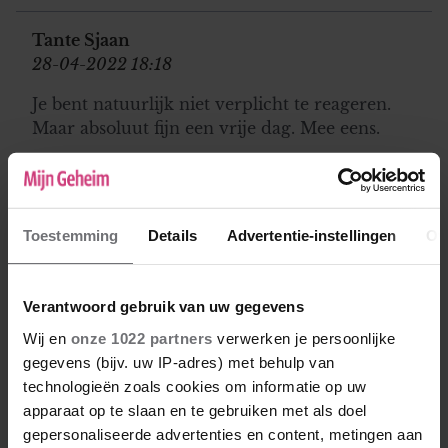
Tante Sjaan
28-04-2022 18:18
Je bent natuurlijk niet verplicht te reageren.
Maar absoluut fijn een vrije dag. Mee eens.
Wijsneus
30-04-2022 11:44
Toestemming
Details
Advertentie-instellingen
Ov
Dit luxe paard heeft de hele dag binnen
gezeten Er was niks feestelijks aan. Ik was wel
een beetje jaloers op alle mensen die iets leuks
Verantwoord gebruik van uw gegevens
gingen doen. Kortom een beetje eenzame dag
Wij en
onze 1022 partners
verwerken je persoonlijke
voor dit luxe paard. Met geld kan je lang niet
gegevens (bijv. uw IP-adres) met behulp van
alles kopen.
technologieën zoals cookies om informatie op uw
apparaat op te slaan en te gebruiken met als doel
gepersonaliseerde advertenties en content, metingen aan
Tante Sjaan