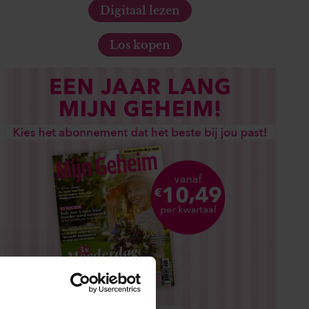
Digitaal lezen
Los kopen