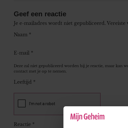
Geef een reactie
Je e-mailadres wordt niet gepubliceerd.
Vereiste
Naam
*
E-mail
*
Deze zal niet gepubliceerd worden bij je reactie, maar kan 
contact met je op te nemen.
Leeftijd
*
Reactie
*