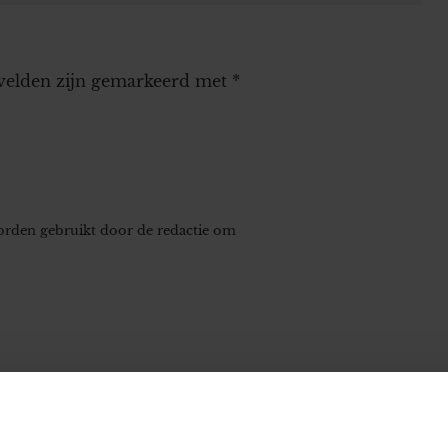
 velden zijn gemarkeerd met
*
worden gebruikt door de redactie om