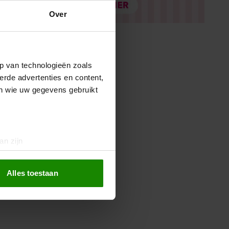
Over
p van technologieën zoals
erde advertenties en content,
en wie uw gegevens gebruikt
an zijn
rinting)
t
detailgedeelte
in. U kunt uw
Alles toestaan
 media te bieden en om ons
ze partners voor social
nformatie die u aan ze heeft