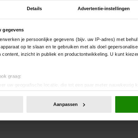
Details
Advertentie-instellingen
w gegevens
erwerken je persoonlijke gegevens (bijv. uw IP-adres) met behul
apparaat op te slaan en te gebruiken met als doel gepersonalise
 content, inzicht in publiek en productontwikkeling. U kunt kiez
 ook graag:
er uw geografische locatie, die tot een paar meter nauwkeurig k
n door het actief te scannen op specifieke eigenschappen (fingerp
onlijke gegevens worden verwerkt en stel uw voorkeuren in he
Aanpassen
jzigen of intrekken in de Cookieverklaring.
ent en advertenties te personaliseren, om functies voor social
. Ook delen we informatie over uw gebruik van onze site met on
e. Deze partners kunnen deze gegevens combineren met andere i