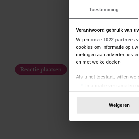
Toestemming
Verantwoord gebruik van u
Wij en
onze 1022 partners
v
cookies om informatie op uw 
metingen aan advertenties en
en met welke doelen.
Als u het toestaat, willen we
Informatie verzamelen ov
Uw apparaat identificere
Lees meer over hoe uw perso
Weigeren
toestemming op elk moment wi
We gebruiken cookies om cont
websiteverkeer te analyseren
media, adverteren en analys