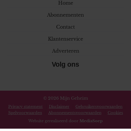
Home
Abonnementen
Contact
Klantenservice
Adverteren
Volg ons
© 2026 Mijn Geheim
Privacy statement
Disclaimer
Gebruikersvoorwaarden
Spelvoorwaarden
Abonnementsvoorwaarden
Cookies
Website gerealiseerd door
MediaSoep