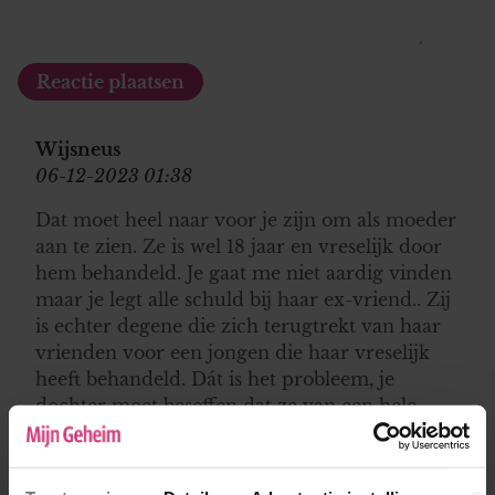
Wijsneus
06-12-2023 01:38
Dat moet heel naar voor je zijn om als moeder
aan te zien. Ze is wel 18 jaar en vreselijk door
hem behandeld. Je gaat me niet aardig vinden
maar je legt alle schuld bij haar ex-vriend.. Zij
is echter degene die zich terugtrekt van haar
vrienden voor een jongen die haar vreselijk
heeft behandeld. Dát is het probleem, je
dochter moet beseffen dat ze van een hele
nare man af is. Dat ze wellicht nog een poosje
verdriet heeft maar als ze alle contact met
hem verbreekt zullen de nare dingen ook