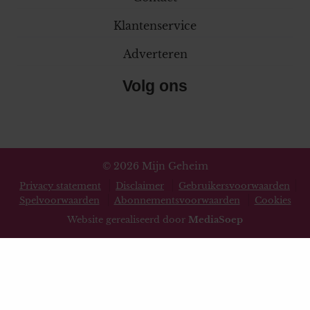
Klantenservice
Adverteren
Volg ons
© 2026 Mijn Geheim
Privacy statement
Disclaimer
Gebruikersvoorwaarden
Spelvoorwaarden
Abonnementsvoorwaarden
Cookies
Website gerealiseerd door
MediaSoep