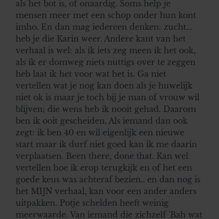
als het bot is, of onaardig. Soms help je
verzameld op basis van uw gebruik van hun services. U
mensen meer met een schop onder hun kont
gaat akkoord met onze cookies als u onze website blijft
imho. En dan mag iedereen denken: zucht...
gebruiken.
heb je die Karin weer. Andere kant van het
verhaal is wel: als ik iets zeg meen ik het ook,
als ik er domweg niets nuttigs over te zeggen
heb laat ik het voor wat het is. Ga niet
vertellen wat je nog kan doen als je huwelijk
niet ok is maar je toch bij je man of vrouw wil
blijven; die wens heb ik nooit gehad. Daarom
ben ik ooit gescheiden. Als iemand dan ook
zegt: ik ben 40 en wil eigenlijk een nieuwe
start maar ik durf niet goed kan ik me daarin
verplaatsen. Been there, done that. Kan wel
vertellen hoe ik erop terugkijk en of het een
goede keus was achteraf bezien.. en dan nog is
het MIJN verhaal, kan voor een ander anders
uitpakken. Potje schelden heeft weinig
meerwaarde. Van iemand die zichzelf 'Bah wat