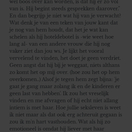
wel boos over kan worden, is dat hij er zo vol
van is. Hij begint steeds gesprekken daarover."
En dan begrijp je niet wat hij van je verwacht?
Wat denk je van een teken van jouw kant dat
je nog van hem houdt, dat het je wat kan
schelen als hij hoteldebotel is -wie weet hoe
lang al- van een andere vrouw die hij nog
vaker ziet dan jou ws. Je lijkt het vooral
vervelend te vinden, het doet je geen verdriet.
Geen angst dat hij bij je weggaat, niets althans
zo komt het op mij over. (hoe zou het op hem
overkomen..) Alsof je tegen hem zegt bijna: 'je
gaat je gang maar zolang ik en de kinderen er
geen last van hebben'. Ik zou het vreselijk
vinden en me afvragen of hij echt niet allang
intiem is met haar. Hoe jullie seksleven is weet
ik niet maar als dat ook erg achteruit gegaan is
zou ik m'n hart vasthouden. Wat als hij zo
emotioneel is omdat hij liever met haar