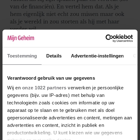
van de financiën). En vertel hem dat. Als je
hem eigenlijk niet echt zou missen maar ook
als je wereld in zou storten als hij met haar
verder wil..
Beverly
Toestemming
Details
Advertentie-instellingen
Ov
31-03-2021 16:30
In deze ben ik het eens met Karin. Ben jij altijd
zo koeltjes? Interesseert het je wel? Hij is je
Verantwoord gebruik van uw gegevens
man, niet je geldverstrekker! Hij wil niet
Wij en
onze 1022 partners
verwerken je persoonlijke
vreemdgaan en dat siert hem, maar jij toont
gegevens (bijv. uw IP-adres) met behulp van
minachting in plaats van respect. God zeg, een
technologieën zoals cookies om informatie op uw
vent die zóveel van zijn gezin houdt dat hij er
apparaat op te slaan en te gebruiken met als doel
alles aan doet om dwars tegen zijn gevoel in te
gepersonaliseerde advertenties en content, metingen aan
gaan, die zou je niet nog verder de vernieling
advertenties en content, inzicht in publiek en
in moeten helpen. Ga dus vooral zo door; drijf
productontwikkeling. U kunt kiezen wie uw gegevens
hem nog maar verder van je af, recht in de