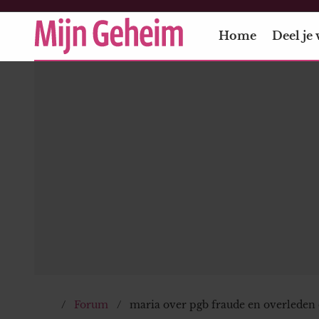
Home
Deel je 
Forum
maria over pgb fraude en overleden