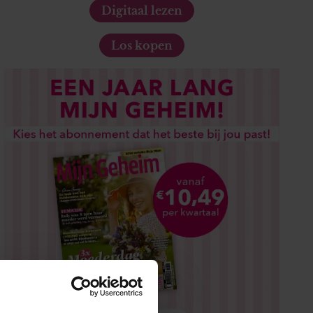
Digitaal lezen
Los kopen