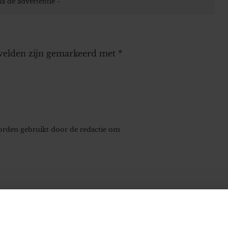
 velden zijn gemarkeerd met
*
worden gebruikt door de redactie om