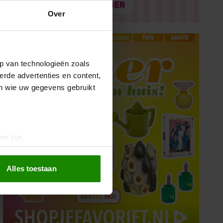
Over
p van technologieën zoals
erde advertenties en content,
en wie uw gegevens gebruikt
an zijn
rinting)
t
detailgedeelte
in. U kunt uw
Alles toestaan
 media te bieden en om ons
ze partners voor social
nformatie die u aan ze heeft