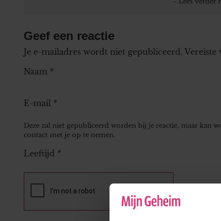
Geef een reactie
Je e-mailadres wordt niet gepubliceerd.
Vereiste
Naam
*
E-mail
*
Deze zal niet gepubliceerd worden bij je reactie, maar kan 
contact met je op te nemen.
Leeftijd
*