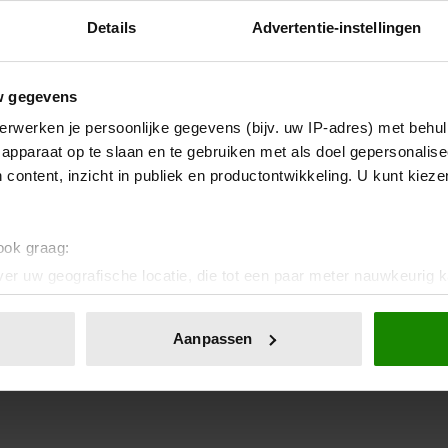
Details
Advertentie-instellingen
w gegevens
erwerken je persoonlijke gegevens (bijv. uw IP-adres) met behul
apparaat op te slaan en te gebruiken met als doel gepersonalise
 content, inzicht in publiek en productontwikkeling. U kunt kiez
 ook graag:
er uw geografische locatie, die tot een paar meter nauwkeurig k
n door het actief te scannen op specifieke eigenschappen (fingerp
onlijke gegevens worden verwerkt en stel uw voorkeuren in he
Aanpassen
jzigen of intrekken in de Cookieverklaring.
ent en advertenties te personaliseren, om functies voor social
. Ook delen we informatie over uw gebruik van onze site met on
e. Deze partners kunnen deze gegevens combineren met andere i