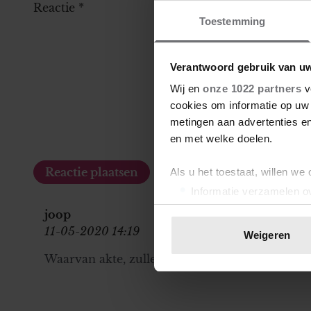
Reactie
*
Toestemming
Verantwoord gebruik van u
Wij en
onze 1022 partners
v
cookies om informatie op uw 
metingen aan advertenties en
en met welke doelen.
Als u het toestaat, willen we
Informatie verzamelen ov
Uw apparaat identificere
joop
Lees meer over hoe uw perso
11-05-2020 14:19
Weigeren
toestemming op elk moment wi
Waarvan akte, zullen we dan maar zeggen
We gebruiken cookies om cont
websiteverkeer te analyseren
media, adverteren en analys