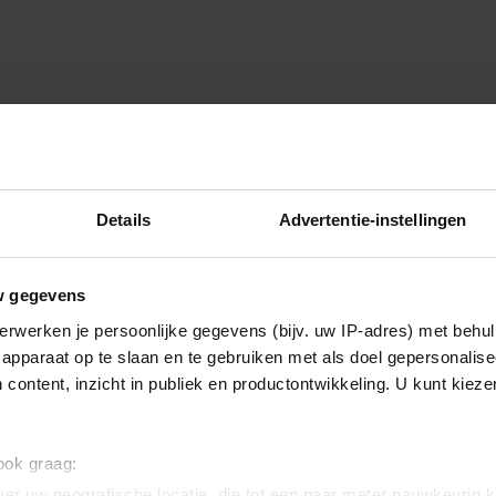
Details
Advertentie-instellingen
w gegevens
erwerken je persoonlijke gegevens (bijv. uw IP-adres) met behul
apparaat op te slaan en te gebruiken met als doel gepersonalise
 content, inzicht in publiek en productontwikkeling. U kunt kiez
oren. Dat je jezelf vergelijkt is
 ook graag:
ok voort uit onzekerheid. Tel
 eigen pad ! Heeft zijn eigen
er uw geografische locatie, die tot een paar meter nauwkeurig k