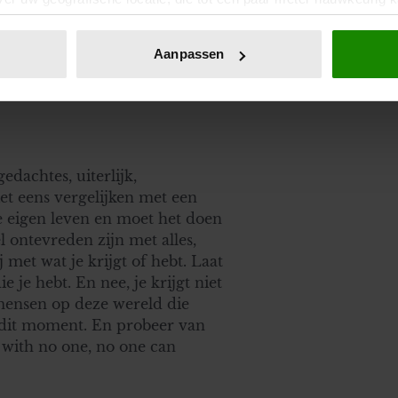
r wordt, wordt het vergelijken
n door het actief te scannen op specifieke eigenschappen (fingerp
heb geschreven meer herken en
onlijke gegevens worden verwerkt en stel uw voorkeuren in he
Aanpassen
!!
jzigen of intrekken in de Cookieverklaring.
ent en advertenties te personaliseren, om functies voor social
. Ook delen we informatie over uw gebruik van onze site met on
e. Deze partners kunnen deze gegevens combineren met andere i
erzameld op basis van uw gebruik van hun services. U gaat akk
dachtes, uiterlijk,
iet eens vergelijken met een
je eigen leven en moet het doen
l ontevreden zijn met alles,
 met wat je krijgt of hebt. Laat
e je hebt. En nee, je krijgt niet
n mensen op deze wereld die
op dit moment. En probeer van
 with no one, no one can