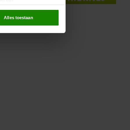
rinting)
t
detailgedeelte
in. U kunt uw
Alles toestaan
 media te bieden en om ons
ze partners voor social
nformatie die u aan ze heeft
oord met onze cookies als u