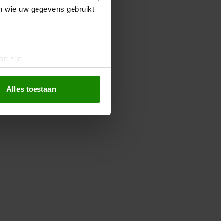
en wie uw gegevens gebruikt
an zijn
rinting)
t
detailgedeelte
in. U kunt uw
Alles toestaan
 media te bieden en om ons
ze partners voor social
nformatie die u aan ze heeft
oord met onze cookies als u