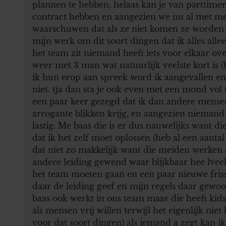
plannen te hebben, helaas kan je van parttime
contract hebben en aangezien we nu al met men
waarschuwen dat als ze niet komen ze worden o
mijn werk om dit soort dingen dat ik alles alle
het team zit niemand heeft iets voor elkaar o
weer met 3 man wat natuurlijk veelste kort is (h
ik hun erop aan spreek word ik aangevallen en 
niet. tja dan sta je ook even met een mond vol 
een paar keer gezegd dat ik dan andere mense
arrogante blikken krijg, en aangezien niemand 
lastig. Me baas die is er dus nauwelijks want d
dat ik het zelf moet oplossen (heb al een aant
dat niet zo makkelijk want die meiden werken da
andere leiding gewend waar blijkbaar hee lvee
het team moeten gaan en een paar nieuwe fri
daar de leiding geef en mijn regels daar gewoo
baas ook werkt in ons team maar die heeft kids e
als mensen vrij willen terwijl het eigenlijk nie
voor dat soort dingen) als iemand a zegt kan ik 