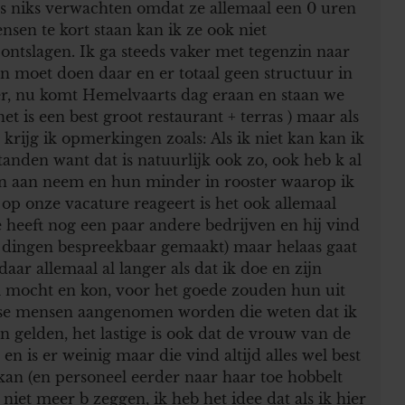
rs niks verwachten omdat ze allemaal een 0 uren
sen te kort staan kan ik ze ook niet
ntslagen. Ik ga steeds vaker met tegenzin naar
en moet doen daar en er totaal geen structuur in
ver, nu komt Hemelvaarts dag eraan en staan we
et is een best groot restaurant + terras ) maar als
krijg ik opmerkingen zoals: Als ik niet kan kan ik
tanden want dat is natuurlijk ook zo, ook heb k al
n aan neem en hun minder in rooster waarop ik
op onze vacature reageert is het ook allemaal
ie heeft nog een paar andere bedrijven en hij vind
al dingen bespreekbaar gemaakt) maar helaas gaat
ar allemaal al langer als dat ik doe en zijn
l mocht en kon, voor het goede zouden hun uit
sse mensen aangenomen worden die weten dat ik
n gelden, het lastige is ook dat de vrouw van de
n is er weinig maar die vind altijd alles wel best
t kan (en personeel eerder naar haar toe hobbelt
niet meer b zeggen, ik heb het idee dat als ik hier