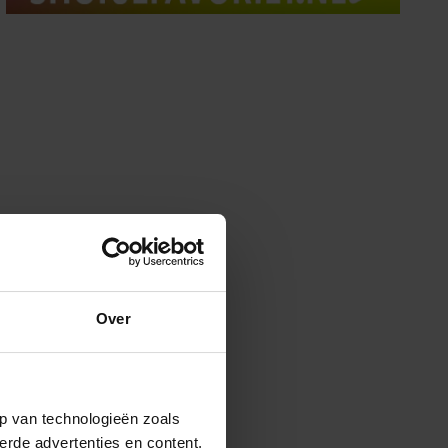
Over
p van technologieën zoals
erde advertenties en content,