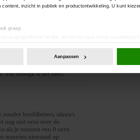
 content, inzicht in publiek en productontwikkeling. U kunt kiez
unten". Je word manager met
e lossen, te hanteren
 ook graag:
ls je na een half jaar daar zo
 niet bij je te passen. Burn-out
er uw geografische locatie, die tot een paar meter nauwkeurig k
spannen. Het is een
n door het actief te scannen op specifieke eigenschappen (fingerp
roblemen bedekt die daar
onlijke gegevens worden verwerkt en stel uw voorkeuren in he
Aanpassen
 dystym, of een
jzigen of intrekken in de Cookieverklaring.
f nog 100 varianten. Burn-out
dus feitelijk is het niets.
ent en advertenties te personaliseren, om functies voor social
. Ook delen we informatie over uw gebruik van onze site met on
e. Deze partners kunnen deze gegevens combineren met andere i
erzameld op basis van uw gebruik van hun services. U gaat akk
 zonder hoofdletters, alinea's
et nog niet eens over de
dus als je mensen een 0 uren
reden waarom niemand op