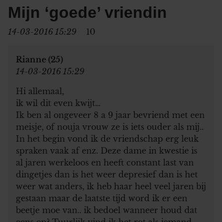
Mijn ‘goede’ vriendin
14-03-2016 15:29
10
Rianne (25)
14-03-2016 15:29
Hi allemaal,
ik wil dit even kwijt…
Ik ben al ongeveer 8 a 9 jaar bevriend met een
meisje, of nouja vrouw ze is iets ouder als mij..
In het begin vond ik de vriendschap erg leuk
spraken vaak af enz. Deze dame in kwestie is
al jaren werkeloos en heeft constant last van
dingetjes dan is het weer depresief dan is het
weer wat anders, ik heb haar heel veel jaren bij
gestaan maar de laatste tijd word ik er een
beetje moe van.. ik bedoel wanneer houd dat
eens op? Tuurlijk vind ik het rot als iemand