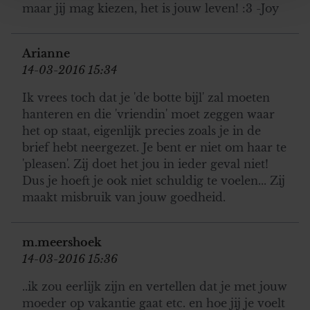
personaliseren, om functies voor social media te bieden
maar jij mag kiezen, het is jouw leven! :3 -Joy
en om ons websiteverkeer te analyseren. Ook delen we
informatie over uw gebruik van onze site met onze
Arianne
partners voor social media, adverteren en analyse. Deze
14-03-2016 15:34
partners kunnen deze gegevens combineren met andere
informatie die u aan ze heeft verstrekt of die ze hebben
Ik vrees toch dat je 'de botte bijl' zal moeten
verzameld op basis van uw gebruik van hun services. U
hanteren en die 'vriendin' moet zeggen waar
gaat akkoord met onze cookies als u onze website blijft
het op staat, eigenlijk precies zoals je in de
gebruiken.
brief hebt neergezet. Je bent er niet om haar te
'pleasen'. Zij doet het jou in ieder geval niet!
Dus je hoeft je ook niet schuldig te voelen... Zij
maakt misbruik van jouw goedheid.
m.meershoek
14-03-2016 15:36
..ik zou eerlijk zijn en vertellen dat je met jouw
moeder op vakantie gaat etc. en hoe jij je voelt