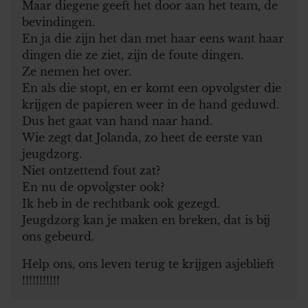
Maar diegene geeft het door aan het team, de
informatie die u aan ze heeft verstrekt of die ze hebben
bevindingen.
verzameld op basis van uw gebruik van hun services. U
En ja die zijn het dan met haar eens want haar
gaat akkoord met onze cookies als u onze website blijft
dingen die ze ziet, zijn de foute dingen.
gebruiken.
Ze nemen het over.
En als die stopt, en er komt een opvolgster die
krijgen de papieren weer in de hand geduwd.
Dus het gaat van hand naar hand.
Wie zegt dat Jolanda, zo heet de eerste van
jeugdzorg.
Niet ontzettend fout zat?
En nu de opvolgster ook?
Ik heb in de rechtbank ook gezegd.
Jeugdzorg kan je maken en breken, dat is bij
ons gebeurd.
Help ons, ons leven terug te krijgen asjeblieft
!!!!!!!!!!!