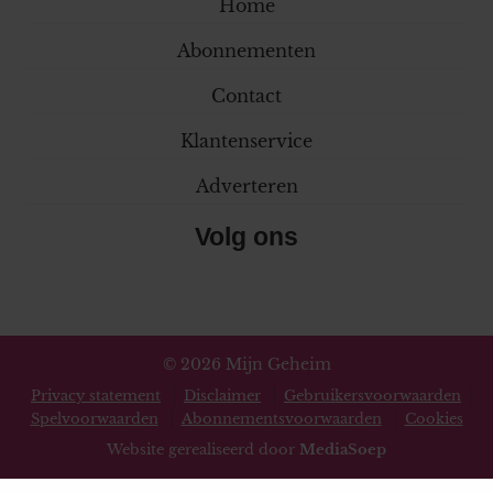
Home
Abonnementen
Contact
Klantenservice
Adverteren
Volg ons
© 2026 Mijn Geheim
Privacy statement
Disclaimer
Gebruikersvoorwaarden
Spelvoorwaarden
Abonnementsvoorwaarden
Cookies
Website gerealiseerd door
MediaSoep