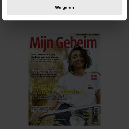
zo'n botte manier iets wou bekennen. Praat
verwerkt en stel uw voorkeuren in het
detailgedeelte
in.
Weigeren
met hem erover...
U kunt uw toestemming op elk moment wijzigen of
intrekken in de Cookieverklaring.
We gebruiken cookies om content en advertenties te
personaliseren, om functies voor social media te bieden
en om ons websiteverkeer te analyseren. Ook delen we
informatie over uw gebruik van onze site met onze
partners voor social media, adverteren en analyse. Deze
partners kunnen deze gegevens combineren met andere
informatie die u aan ze heeft verstrekt of die ze hebben
verzameld op basis van uw gebruik van hun services. U
gaat akkoord met onze cookies als u onze website blijft
gebruiken.