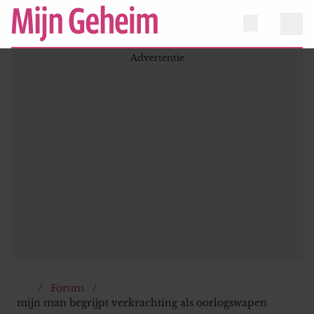
Forum
mijn man begrijpt verkrachting als oorlogswapen