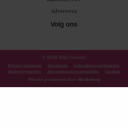
Adverteren
Volg ons
© 2026 Mijn Geheim
Privacy statement
Disclaimer
Gebruikersvoorwaarden
Spelvoorwaarden
Abonnementsvoorwaarden
Cookies
Website gerealiseerd door
MediaSoep