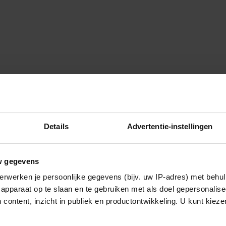
Details
Advertentie-instellingen
w gegevens
erwerken je persoonlijke gegevens (bijv. uw IP-adres) met behul
apparaat op te slaan en te gebruiken met als doel gepersonalise
beter Nederlands zou prettiger
 content, inzicht in publiek en productontwikkeling. U kunt kiez
lijker. en dan laat jij ook nog
dat mag toch wel duidelijk zijn?