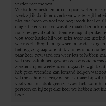
verder met me wou
We hadden besloten om een paar weken niks me
week zij ik dat ik er overheen was terwijl het e
niet overheen en voel me nog steeds heel er a
enige die er voor me was die maakt het ook nog
nu is het geval dat hij Toen we nog afspraken el
wou weer kusjes hij wou zelfs weer sex uiteind
weer verlieft op hem geworden omdat ik geen 
het nog zo graag omdat ik van hem hou nu heb 
paar keer gevraagd om weer iets te hebben maar 
wel mee valt ik ben gewoon een emotie persoon d
zonder mij en weekenden uitgaat terwijl ik da
heb geen vrienden kan iemand helpen wat zou
wil me echt niet terug geloof ik maar hij wil 
veel voor me als ik geen vervoer heb komt hij 
persoon en hij zegt elke keer we hebben het hier
hoor