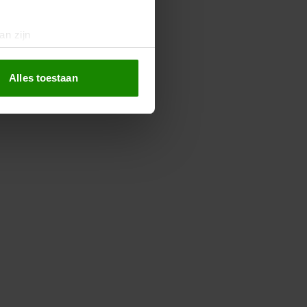
an zijn
rinting)
t
detailgedeelte
in. U kunt uw
Alles toestaan
 media te bieden en om ons
ze partners voor social
nformatie die u aan ze heeft
oord met onze cookies als u