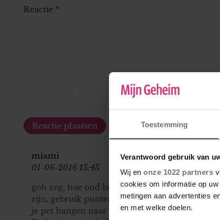
Reactie
*
Toestemming
miami
Verantwoord gebruik van u
01-06-2016 15:45
Wij en
onze 1022 partners
v
cookies om informatie op uw 
goh zeg, hoe oud ben je eigenlijk, 14 jaar? En 
metingen aan advertenties en
zijn, gebruik punten bijv., leest stukken gemakke
en met welke doelen.
je pet hangen naar die jongen. Hij bespeelt je, 