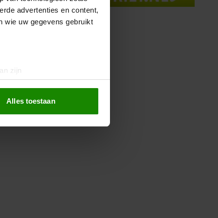
erde advertenties en content,
en wie uw gegevens gebruikt
an zijn
rinting)
t
detailgedeelte
in. U kunt uw
Alles toestaan
 media te bieden en om ons
ze partners voor social
nformatie die u aan ze heeft
oord met onze cookies als u