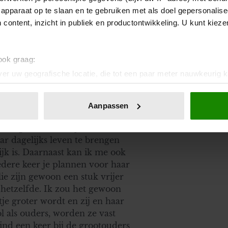
apparaat op te slaan en te gebruiken met als doel gepersonalise
 content, inzicht in publiek en productontwikkeling. U kunt kiez
 ook graag:
er uw geografische locatie, die tot een paar meter nauwkeurig k
n door het actief te scannen op specifieke eigenschappen (fingerp
onlijke gegevens worden verwerkt en stel uw voorkeuren in he
 bedoelt met "laatst". Als de
Aanpassen
jzigen of intrekken in de Cookieverklaring.
eerste kind, dan kan ik me
 "volgens het boekje" wil doen
ent en advertenties te personaliseren, om functies voor social
ar dagelijks leven te brengen
. Ook delen we informatie over uw gebruik van onze site met on
jk is. Daarnaast kan ik me ook
e. Deze partners kunnen deze gegevens combineren met andere i
iedere keer je plannen voor haar
erzameld op basis van uw gebruik van hun services. U gaat akk
ie zijn gewoon een stuk vrijer
s hetzelfde. Ik zou het gewoon
tje groter wordt en zij en haar
 als ouders, worden ze vast
ind een keer bij de grootouders