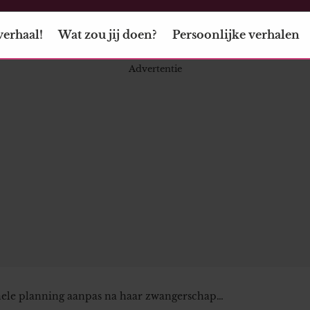
verhaal!
Wat zou jij doen?
Persoonlijke verhalen
 hele planning aanpas na haar zwangerschap…