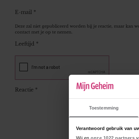
E-mail
*
Deze zal niet gepubliceerd worden bij je reactie, maar kan 
contact met je op te nemen.
Leeftijd
*
Reactie
*
Toestemming
Verantwoord gebruik van u
Wij en
onze 1022 partners
v