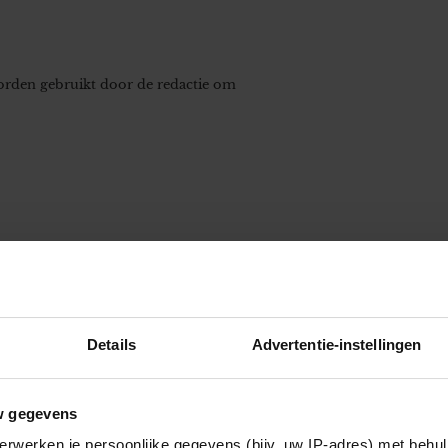
worden gebruikt door de redactie om
Details
Advertentie-instellingen
w gegevens
erwerken je persoonlijke gegevens (bijv. uw IP-adres) met behul