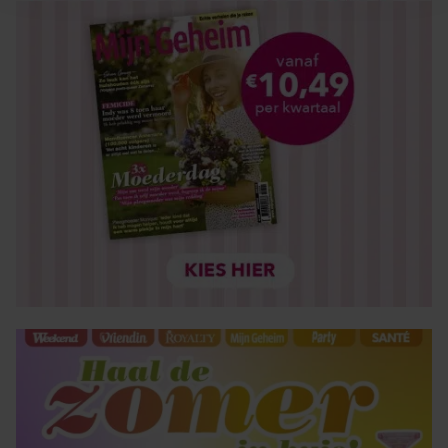
en om ons websiteverkeer te analyseren. Ook delen we
informatie over uw gebruik van onze site met onze
partners voor social media, adverteren en analyse. Deze
partners kunnen deze gegevens combineren met andere
informatie die u aan ze heeft verstrekt of die ze hebben
verzameld op basis van uw gebruik van hun services. U
gaat akkoord met onze cookies als u onze website blijft
gebruiken.