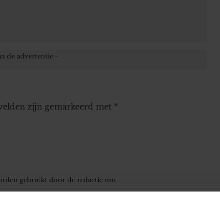
 velden zijn gemarkeerd met
*
worden gebruikt door de redactie om