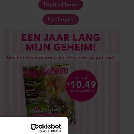
Digitaal lezen
Los kopen