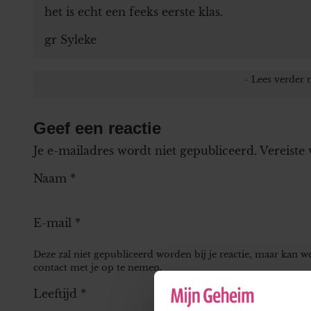
het is echt een feeks eerste klas.
gr Syleke
Geef een reactie
Je e-mailadres wordt niet gepubliceerd.
Vereiste
Naam
*
E-mail
*
Deze zal niet gepubliceerd worden bij je reactie, maar kan 
contact met je op te nemen.
Leeftijd
*