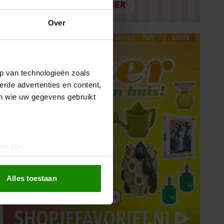
Over
p van technologieën zoals
erde advertenties en content,
en wie uw gegevens gebruikt
an zijn
rinting)
t
detailgedeelte
in. U kunt uw
Alles toestaan
 media te bieden en om ons
ze partners voor social