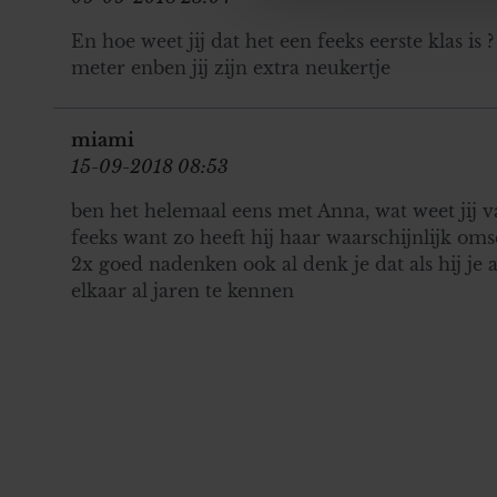
media, adverteren en analys
En hoe weet jij dat het een feeks eerste klas is
verstrekt of die ze hebben v
meter enben jij zijn extra neukertje
onze website blijft gebruiken.
miami
15-09-2018 08:53
ben het helemaal eens met Anna, wat weet jij va
feeks want zo heeft hij haar waarschijnlijk o
2x goed nadenken ook al denk je dat als hij je a
elkaar al jaren te kennen