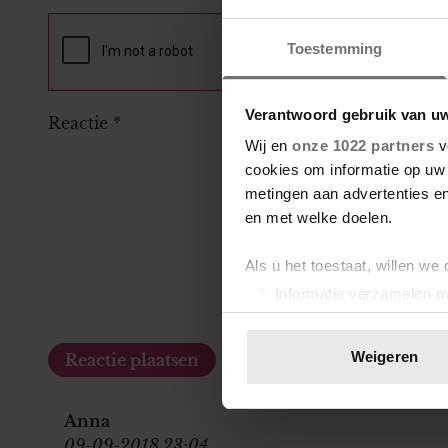
Toestemming
Verantwoord gebruik van u
Reactie
*
Wij en
onze 1022 partners
v
cookies om informatie op uw 
metingen aan advertenties en
en met welke doelen.
Als u het toestaat, willen we
Informatie verzamelen ov
Uw apparaat identificere
Lees meer over hoe uw perso
Weigeren
toestemming op elk moment wi
We gebruiken cookies om cont
Anna
websiteverkeer te analyseren
09-09-2018 23:04