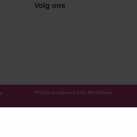
Volg ons
Website gerealiseerd door
MediaSoep
en