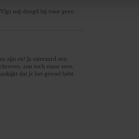
e. Deze partners kunnen deze gegevens combineren met andere i
 ? Vlgs mij deugd hij voor geen
erzameld op basis van uw gebruik van hun services. U gaat akk
n zijn ex? Ja uiteraard een
mschreven. zou toch maar eens
ankijkt dat je het gevoel hebt