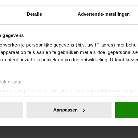
Details
Advertentie-instellingen
w gegevens
erwerken je persoonlijke gegevens (bijv. uw IP-adres) met behul
apparaat op te slaan en te gebruiken met als doel gepersonalise
 content, inzicht in publiek en productontwikkeling. U kunt kiez
 ook graag:
er uw geografische locatie, die tot een paar meter nauwkeurig k
n door het actief te scannen op specifieke eigenschappen (fingerp
onlijke gegevens worden verwerkt en stel uw voorkeuren in he
Aanpassen
jzigen of intrekken in de Cookieverklaring.
ent en advertenties te personaliseren, om functies voor social
. Ook delen we informatie over uw gebruik van onze site met on