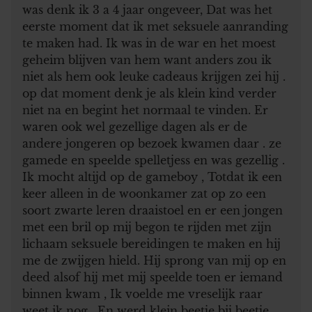
was denk ik 3 a 4 jaar ongeveer, Dat was het
eerste moment dat ik met seksuele aanranding
te maken had. Ik was in de war en het moest
geheim blijven van hem want anders zou ik
niet als hem ook leuke cadeaus krijgen zei hij .
op dat moment denk je als klein kind verder
niet na en begint het normaal te vinden. Er
waren ook wel gezellige dagen als er de
andere jongeren op bezoek kwamen daar . ze
gamede en speelde spelletjess en was gezellig .
Ik mocht altijd op de gameboy , Totdat ik een
keer alleen in de woonkamer zat op zo een
soort zwarte leren draaistoel en er een jongen
met een bril op mij begon te rijden met zijn
lichaam seksuele bereidingen te maken en hij
me de zwijgen hield. Hij sprong van mij op en
deed alsof hij met mij speelde toen er iemand
binnen kwam , Ik voelde me vreselijk raar
weet ik nog . En werd klein beetje bij beetje