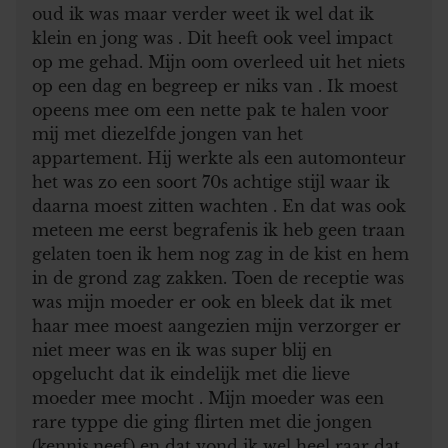
oud ik was maar verder weet ik wel dat ik
klein en jong was . Dit heeft ook veel impact
op me gehad. Mijn oom overleed uit het niets
op een dag en begreep er niks van . Ik moest
opeens mee om een nette pak te halen voor
mij met diezelfde jongen van het
appartement. Hij werkte als een automonteur
het was zo een soort 70s achtige stijl waar ik
daarna moest zitten wachten . En dat was ook
meteen me eerst begrafenis ik heb geen traan
gelaten toen ik hem nog zag in de kist en hem
in de grond zag zakken. Toen de receptie was
was mijn moeder er ook en bleek dat ik met
haar mee moest aangezien mijn verzorger er
niet meer was en ik was super blij en
opgelucht dat ik eindelijk met die lieve
moeder mee mocht . Mijn moeder was een
rare typpe die ging flirten met die jongen
(kennis,neef) en dat vond ik wel heel raar dat