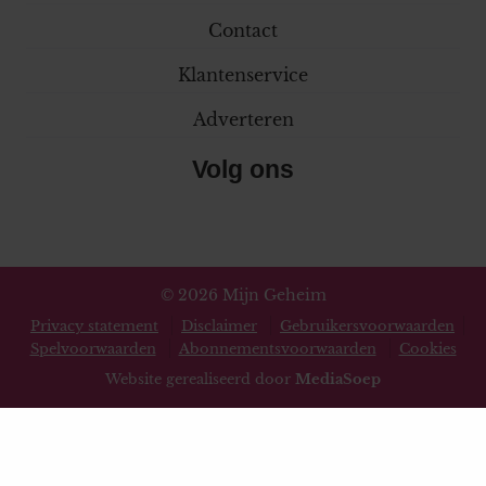
Contact
Klantenservice
Adverteren
Volg ons
© 2026 Mijn Geheim
Privacy statement
Disclaimer
Gebruikersvoorwaarden
Spelvoorwaarden
Abonnementsvoorwaarden
Cookies
Website gerealiseerd door
MediaSoep