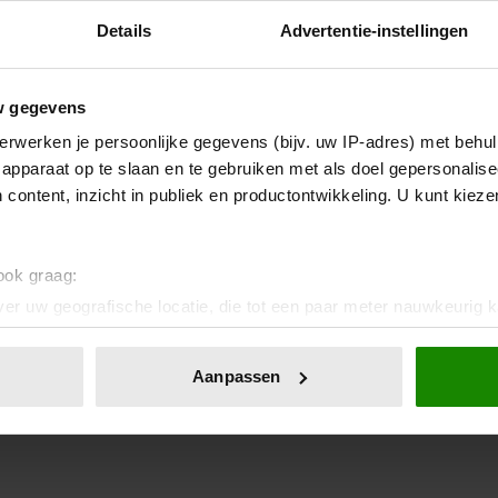
Details
Advertentie-instellingen
w gegevens
erwerken je persoonlijke gegevens (bijv. uw IP-adres) met behul
apparaat op te slaan en te gebruiken met als doel gepersonalise
 content, inzicht in publiek en productontwikkeling. U kunt kiez
 ook graag:
er uw geografische locatie, die tot een paar meter nauwkeurig k
n door het actief te scannen op specifieke eigenschappen (fingerp
onlijke gegevens worden verwerkt en stel uw voorkeuren in he
Aanpassen
jzigen of intrekken in de Cookieverklaring.
ent en advertenties te personaliseren, om functies voor social
. Ook delen we informatie over uw gebruik van onze site met on
e. Deze partners kunnen deze gegevens combineren met andere i