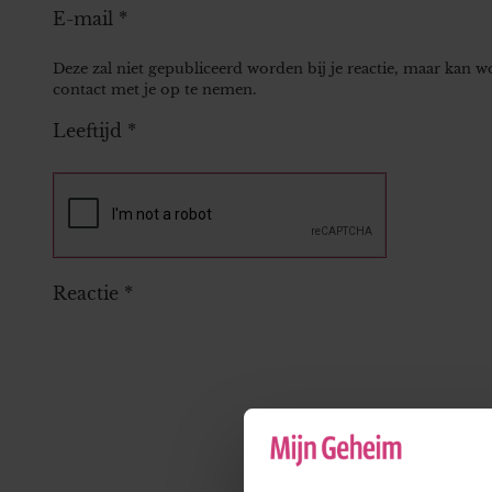
E-mail
*
Deze zal niet gepubliceerd worden bij je reactie, maar kan 
contact met je op te nemen.
Leeftijd
*
Reactie
*