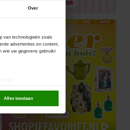
Over
p van technologieën zoals
erde advertenties en content,
en wie uw gegevens gebruikt
an zijn
rinting)
t
detailgedeelte
in. U kunt uw
Alles toestaan
 media te bieden en om ons
ze partners voor social
nformatie die u aan ze heeft