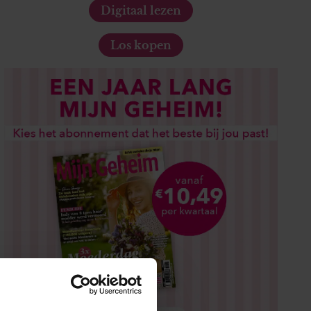
Digitaal lezen
Los kopen