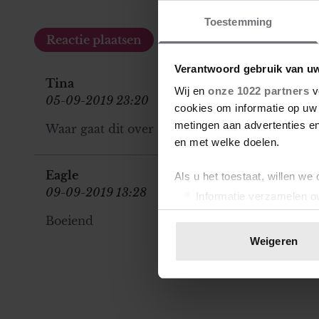
Toestemming
Verantwoord gebruik van u
Tina
Wij en
onze 1022 partners
v
05-09-2019 23:20
cookies om informatie op uw 
metingen aan advertenties en
Waar gaat dit over ?
en met welke doelen.
Eagle
Als u het toestaat, willen we
09-09-2019 13:28
Informatie verzamelen ov
Uw apparaat identificere
Boeiend
Lees meer over hoe uw perso
Weigeren
toestemming op elk moment wi
We gebruiken cookies om cont
websiteverkeer te analyseren
media, adverteren en analys