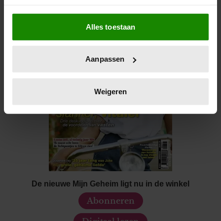
Als u het toestaat, willen we ook graag:
Alles toestaan
Informatie verzamelen over uw geografische locatie,
die tot een paar meter nauwkeurig kan zijn
Uw apparaat identificeren door het actief te scannen
Aanpassen
op specifieke eigenschappen (fingerprinting)
Lees meer over hoe uw persoonlijke gegevens worden
verwerkt en stel uw voorkeuren in het
detailgedeelte
in.
Weigeren
U kunt uw toestemming op elk moment wijzigen of
intrekken in de Cookieverklaring.
We gebruiken cookies om content en advertenties te
personaliseren, om functies voor social media te bieden
en om ons websiteverkeer te analyseren. Ook delen we
informatie over uw gebruik van onze site met onze
De nieuwe Mijn Geheim ligt nu in de winkel
partners voor social media, adverteren en analyse. Deze
partners kunnen deze gegevens combineren met andere
Abonneren
informatie die u aan ze heeft verstrekt of die ze hebben
verzameld op basis van uw gebruik van hun services. U