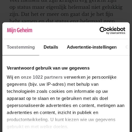
op status maar eigenlijk helemaal niet gelukkig
zijn. Dat het er meer om gaat dat je het fijn
hebt samen en dat status enz helemaal geen
rol speelt.
Toestemming
Details
Advertentie-instellingen
Ov
Karin
07-02-2021 13:38
Maar jij denkt daar anders over begrijp ik?
Verantwoord gebruik van uw gegevens
Dan zou ik het afsluiten met hem, aan zijn
Wij en
onze 1022 partners
verwerken je persoonlijke
afkomst kan hij niets doen. Stel dat hij zegt: ik
gegevens (bijv. uw IP-adres) met behulp van
vind je te eenvoudig zou je het ook niet leuk
technologieën zoals cookies om informatie op uw
vinden.. Als je je niet prettig voelt bij het
apparaat op te slaan en te gebruiken met als doel
contact meteen afsluiten. Dat is je intuïtie,
gepersonaliseerde advertenties en content, metingen aan
altijd naar luisteren en lekker verder zoeken
advertenties en content, inzicht in publiek en
naar iemand die wel bij je past.
productontwikkeling. U kunt kiezen wie uw gegevens
gebruikt en met welke doelen.