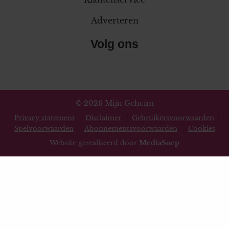
Adverteren
Volg ons
© 2026 Mijn Geheim
Privacy statement
Disclaimer
Gebruikersvoorwaarden
Spelvoorwaarden
Abonnementsvoorwaarden
Cookies
Website gerealiseerd door
MediaSoep