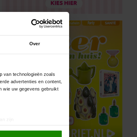
Over
p van technologieën zoals
erde advertenties en content,
en wie uw gegevens gebruikt
an zijn
rinting)
t
detailgedeelte
in. U kunt uw