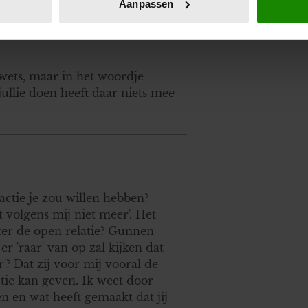
Aanpassen
jzigen of intrekken in de Cookieverklaring.
ent en advertenties te personaliseren, om functies voor social
. Ook delen we informatie over uw gebruik van onze site met on
ets, maar in het woordje
e. Deze partners kunnen deze gegevens combineren met andere i
ullie doen heeft daar niets mee
erzameld op basis van uw gebruik van hun services. U gaat akk
ctie je zou willen hebben?
 volgens mij niet meer'. Het
hter de open relatie? Gunnen
er 'raar' van op zal kijken dat
ar'? Dat zij voor mij vooral de
tie kan geven. Ik weet door
en en wat heeft gemaakt dat jij