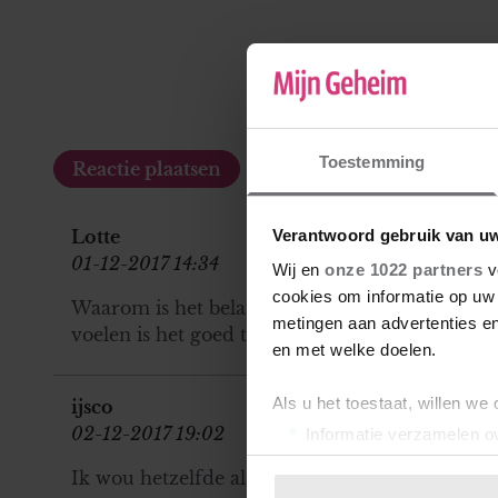
Toestemming
Lotte
Verantwoord gebruik van u
01-12-2017 14:34
Wij en
onze 1022 partners
v
cookies om informatie op uw 
Waarom is het belangrijk wat anderen er van vin
metingen aan advertenties en
voelen is het goed toch. Daar hebben anderen n
en met welke doelen.
Als u het toestaat, willen we
ijsco
02-12-2017 19:02
Informatie verzamelen ov
Uw apparaat identificere
Ik wou hetzelfde als Lotte typen
Lees meer over hoe uw perso