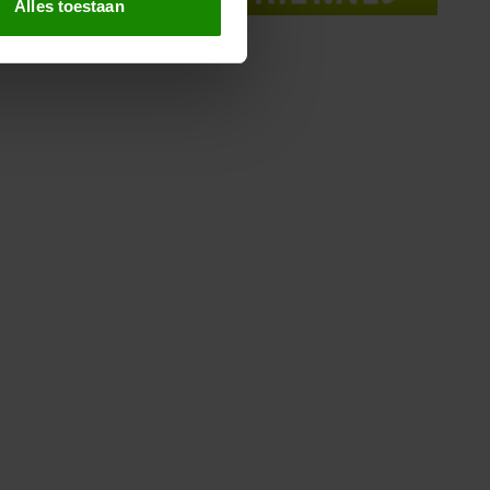
Alles toestaan
 media te bieden en om ons
ze partners voor social
nformatie die u aan ze heeft
oord met onze cookies als u