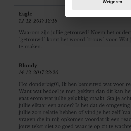
Weigeren
toestemming op elk moment wi
Eagle
We gebruiken cookies om cont
12-12-2017 12:18
websiteverkeer te analyseren
Waarom zijn jullie getrouwd? Noem het ouderw
media, adverteren en analys
"getrouwd" komt het woord "trouw" voor. Wat j
verstrekt of die ze hebben v
te maken.
onze website blijft gebruiken.
Blondy
14-12-2017 22:20
Hoi donderbig01, Ik ben benieuwd wat voor rea
Want wat bedoel je met 'gekken dan dit kan het
gaat erom wat jullie gelukkig maakt. Sta je ac
jullie elkaar een ander? Is het dat de omgeving 
jullie zo'n relatie hebben of vind je het zelf 'ra
vragen die in mij opkomen voordat ik een reac
jouw tekst niet zo goed waar je op zit te wacht