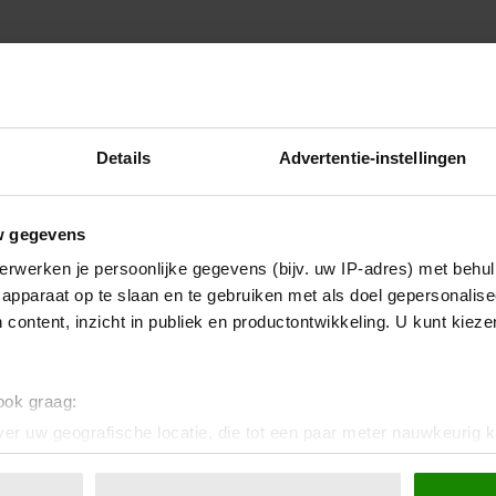
Details
Advertentie-instellingen
w gegevens
erwerken je persoonlijke gegevens (bijv. uw IP-adres) met behul
apparaat op te slaan en te gebruiken met als doel gepersonalise
den? Als jullie je er goed bij
 content, inzicht in publiek en productontwikkeling. U kunt kiez
iets over te zeggen.
 ook graag:
er uw geografische locatie, die tot een paar meter nauwkeurig k
n door het actief te scannen op specifieke eigenschappen (fingerp
onlijke gegevens worden verwerkt en stel uw voorkeuren in he