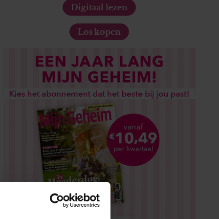
Digitaal lezen
Los kopen