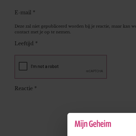
E-mail
*
Deze zal niet gepubliceerd worden bij je reactie, maar kan 
contact met je op te nemen.
Leeftijd
*
Reactie
*