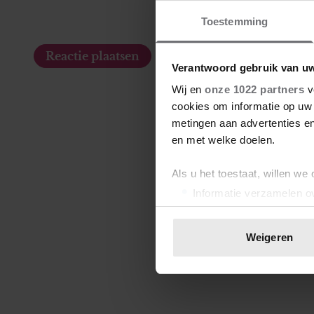
Toestemming
Verantwoord gebruik van u
Wij en
onze 1022 partners
v
cookies om informatie op uw 
metingen aan advertenties en
en met welke doelen.
Als u het toestaat, willen we
Informatie verzamelen ov
Uw apparaat identificere
Lees meer over hoe uw perso
Weigeren
toestemming op elk moment wi
We gebruiken cookies om cont
websiteverkeer te analyseren
media, adverteren en analys