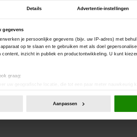
Details
Advertentie-instellingen
w gegevens
erwerken je persoonlijke gegevens (bijv. uw IP-adres) met behul
apparaat op te slaan en te gebruiken met als doel gepersonalise
 content, inzicht in publiek en productontwikkeling. U kunt kiez
 ook graag:
er uw geografische locatie, die tot een paar meter nauwkeurig k
n door het actief te scannen op specifieke eigenschappen (fingerp
onlijke gegevens worden verwerkt en stel uw voorkeuren in he
Aanpassen
jzigen of intrekken in de Cookieverklaring.
ent en advertenties te personaliseren, om functies voor social
. Ook delen we informatie over uw gebruik van onze site met on
e. Deze partners kunnen deze gegevens combineren met andere i