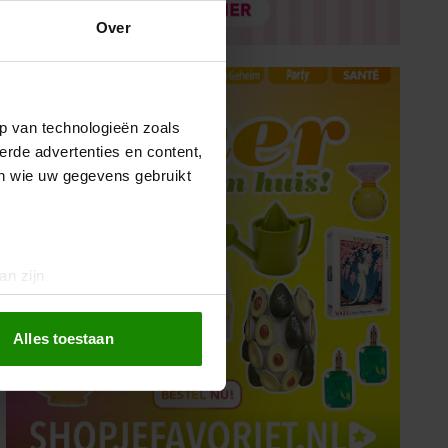
Over
p van technologieën zoals
erde advertenties en content,
en wie uw gegevens gebruikt
an zijn
rinting)
t
detailgedeelte
in. U kunt uw
Alles toestaan
 media te bieden en om ons
ze partners voor social
nformatie die u aan ze heeft