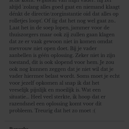
informatie over uw gebruik van onze site met onze
altijd 'zolang alles goed gaat en niemand klaagt
partners voor social media, adverteren en analyse. Deze
dénkt de directie/zorginstantie oid dat alles op
partners kunnen deze gegevens combineren met andere
rolletjes loopt'. Of iig dat het nog wel gaat zo..
informatie die u aan ze heeft verstrekt of die ze hebben
Laat het in de soep lopen, jammer voor de
verzameld op basis van uw gebruik van hun services. U
thuiszorgers maar ook zij zullen gaan klagen
gaat akkoord met onze cookies als u onze website blijft
dat ze er vaak gewoon niet in komen omdat
gebruiken.
mevrouw niet open doet. Bij je vader
aanbellen is géén oplossing. Zeker niet in zijn
toestand, dit is ook slopend voor hem. Je zou
ook nog kunnen zeggen dat je niet wil dat je
vader hiermee belast wordt. Soms moet je echt
voor jezelf opkomen al snap ik dat het
vreselijk pijnlijk en moeilijk is. Wat een
situatie... Heel veel sterkte, ik hoop dat er
razendsnel een oplossing komt voor dit
probleem. Treurig dat het zo moet :(