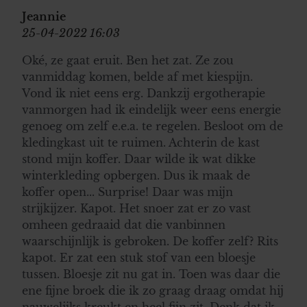
Jeannie
25-04-2022 16:03
Oké, ze gaat eruit. Ben het zat. Ze zou
vanmiddag komen, belde af met kiespijn.
Vond ik niet eens erg. Dankzij ergotherapie
vanmorgen had ik eindelijk weer eens energie
genoeg om zelf e.e.a. te regelen. Besloot om de
kledingkast uit te ruimen. Achterin de kast
stond mijn koffer. Daar wilde ik wat dikke
winterkleding opbergen. Dus ik maak de
koffer open... Surprise! Daar was mijn
strijkijzer. Kapot. Het snoer zat er zo vast
omheen gedraaid dat die vanbinnen
waarschijnlijk is gebroken. De koffer zelf? Rits
kapot. Er zat een stuk stof van een bloesje
tussen. Bloesje zit nu gat in. Toen was daar die
ene fijne broek die ik zo graag draag omdat hij
nauwelijks kreukt en heel fijn zit. Denk dat ik