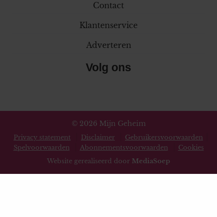
Contact
Klantenservice
Adverteren
Volg ons
© 2026 Mijn Geheim
Privacy statement
Disclaimer
Gebruikersvoorwaarden
Spelvoorwaarden
Abonnementsvoorwaarden
Cookies
Website gerealiseerd door
MediaSoep