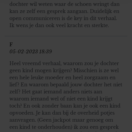
en om ons websiteverkeer te analyseren. Ook delen we
dochter wil weten waar de schoen wringt dan
informatie over uw gebruik van onze site met onze
kan ze zelf een gesprek aangaan. Duidelijk en
partners voor social media, adverteren en analyse. Deze
open communiceren is de key in dit verhaal.
partners kunnen deze gegevens combineren met andere
Ik wens je dan ook veel kracht en sterkte.
informatie die u aan ze heeft verstrekt of die ze hebben
verzameld op basis van uw gebruik van hun services. U
F
gaat akkoord met onze cookies als u onze website blijft
05-02-2023 18:39
gebruiken.
Heel vreemd verhaal, waarom zou je dochter
geen kind mogen krijgen? Misschien is ze wel
een hele leuke moeder en heel zorgzaam en
lief? En waarom bepaald jouw dochter het niet
zelf? Het gaat iemand anders niets aan
waarom iemand wel of niet een kind krijgt
toch? En ook zonder baan kan je ook een kind
opvoeden. Je kan dan bij de overheid potjes
aanvragen. (Geen jackpot maar genoeg om
een kind te onderhouden) ik zou een gesprek