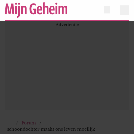
Forum
schoondochter maakt ons leven moeilijk