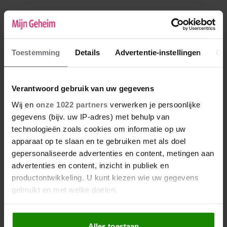
Sandra
09-11-2019 23:17
Toestemming
Details
Advertentie-instellingen
Ov
Waarom zo negatief naar deze vrouw?!
Verliefdheid kies je niet! Ik ben zelf geen
voorstander van vreemd gaan, begrijp me niet
Verantwoord gebruik van uw gegevens
verkeerd. Maar als zij gelukkig is met een
Wij en
onze 1022 partners
verwerken je persoonlijke
ander zou zij een scheiding aan moeten
gegevens (bijv. uw IP-adres) met behulp van
vragen. Of er over praten met haar man.
technologieën zoals cookies om informatie op uw
Open relatie. Maak het bespreekbaar.
apparaat op te slaan en te gebruiken met als doel
Eerlijkheid duurt het langst
gepersonaliseerde advertenties en content, metingen aan
advertenties en content, inzicht in publiek en
productontwikkeling. U kunt kiezen wie uw gegevens
gebruikt en met welke doelen.
Als u het toestaat, willen we ook graag:
Alles toestaan