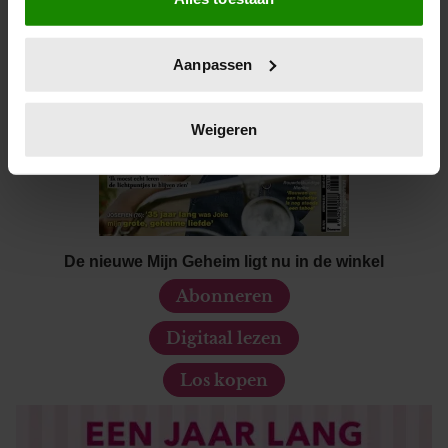
Informatie verzamelen over uw geografische locatie,
die tot een paar meter nauwkeurig kan zijn
Uw apparaat identificeren door het actief te scannen
Aanpassen
op specifieke eigenschappen (fingerprinting)
Lees meer over hoe uw persoonlijke gegevens worden
verwerkt en stel uw voorkeuren in het
detailgedeelte
in.
Weigeren
U kunt uw toestemming op elk moment wijzigen of
intrekken in de Cookieverklaring.
We gebruiken cookies om content en advertenties te
personaliseren, om functies voor social media te bieden
De nieuwe Mijn Geheim ligt nu in de winkel
en om ons websiteverkeer te analyseren. Ook delen we
informatie over uw gebruik van onze site met onze
Abonneren
partners voor social media, adverteren en analyse. Deze
Digitaal lezen
partners kunnen deze gegevens combineren met andere
informatie die u aan ze heeft verstrekt of die ze hebben
Los kopen
verzameld op basis van uw gebruik van hun services. U
gaat akkoord met onze cookies als u onze website blijft
gebruiken.