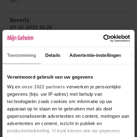
33...
Beverly
29-01-2021 18:26
Nooit bij je opgekomen dat een man óók nee
kan zeggen?
Toestemming
Details
Advertentie-instellingen
Ov
Anna
31-01-2021 12:36
Verantwoord gebruik van uw gegevens
Als dit nu al zo’n problemen geeft dan is het
Wij en
onze 1022 partners
verwerken je persoonlijke
misschien verstandiger om komende jaren je
gegevens (bijv. uw IP-adres) met behulp van
benen nog even bij elkaar te houden.
technologieën zoals cookies om informatie op uw
apparaat op te slaan en te gebruiken met als doel
gepersonaliseerde advertenties en content, metingen aan
Loes
advertenties en content, inzicht in publiek en
14-02-2021 21:03
productontwikkeling. U kunt kiezen wie uw gegevens