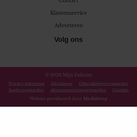
Contact
Klantenservice
Adverteren
Volg ons
© 2026 Mijn Geheim
Privacy statement
Disclaimer
Gebruikersvoorwaarden
Spelvoorwaarden
Abonnementsvoorwaarden
Cookies
Website gerealiseerd door
MediaSoep