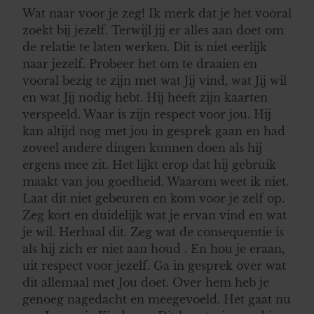
en om ons websiteverkeer te analyseren. Ook delen we
Wat naar voor je zeg! Ik merk dat je het vooral
informatie over uw gebruik van onze site met onze
zoekt bij jezelf. Terwijl jij er alles aan doet om
partners voor social media, adverteren en analyse. Deze
de relatie te laten werken. Dit is niet eerlijk
partners kunnen deze gegevens combineren met andere
naar jezelf. Probeer het om te draaien en
informatie die u aan ze heeft verstrekt of die ze hebben
vooral bezig te zijn met wat Jij vind, wat Jij wil
verzameld op basis van uw gebruik van hun services. U
en wat Jij nodig hebt. Hij heeft zijn kaarten
gaat akkoord met onze cookies als u onze website blijft
verspeeld. Waar is zijn respect voor jou. Hij
gebruiken.
kan altijd nog met jou in gesprek gaan en had
zoveel andere dingen kunnen doen als hij
ergens mee zit. Het lijkt erop dat hij gebruik
maakt van jou goedheid. Waarom weet ik niet.
Laat dit niet gebeuren en kom voor je zelf op.
Zeg kort en duidelijk wat je ervan vind en wat
je wil. Herhaal dit. Zeg wat de consequentie is
als hij zich er niet aan houd . En hou je eraan,
uit respect voor jezelf. Ga in gesprek over wat
dit allemaal met Jou doet. Over hem heb je
genoeg nagedacht en meegevoeld. Het gaat nu