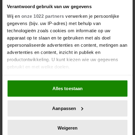
Verantwoord gebruik van uw gegevens
Wij en
onze 1022 partners
verwerken je persoonlijke
gegevens (bijv. uw IP-adres) met behulp van
technologieën zoals cookies om informatie op uw
apparaat op te slaan en te gebruiken met als doel
gepersonaliseerde advertenties en content, metingen aan
advertenties en content, inzicht in publiek en
productontwikkeling. U kunt kiezen wie uw gegevens
gebruikt en met welke doelen.
Als u het toestaat, willen we ook graag:
Alles toestaan
Informatie verzamelen over uw geografische locatie,
die tot een paar meter nauwkeurig kan zijn
Uw apparaat identificeren door het actief te scannen
Aanpassen
op specifieke eigenschappen (fingerprinting)
Lees meer over hoe uw persoonlijke gegevens worden
De nieuwe Mijn Geheim ligt nu in de winkel
verwerkt en stel uw voorkeuren in het
detailgedeelte
in.
Weigeren
Abonneren
U kunt uw toestemming op elk moment wijzigen of