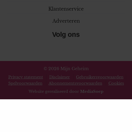
Klantenservice
Adverteren
Volg ons
© 2026 Mijn Geheim
Privacy statement
Disclaimer
Gebruikersvoorwaarden
Spelvoorwaarden
Abonnementsvoorwaarden
Cookies
Website gerealiseerd door
MediaSoep