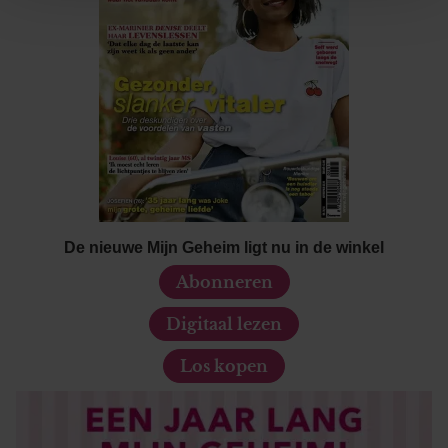
personaliseren, om functies voor social media te bieden
en om ons websiteverkeer te analyseren. Ook delen we
informatie over uw gebruik van onze site met onze
partners voor social media, adverteren en analyse. Deze
partners kunnen deze gegevens combineren met andere
informatie die u aan ze heeft verstrekt of die ze hebben
verzameld op basis van uw gebruik van hun services. U
gaat akkoord met onze cookies als u onze website blijft
gebruiken.
De nieuwe Mijn Geheim ligt nu in de winkel
Abonneren
Digitaal lezen
Los kopen