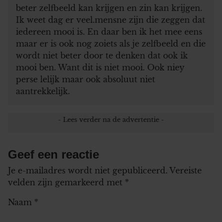
beter zelfbeeld kan krijgen en zin kan krijgen.
Ik weet dag er veel.mensne zijn die zeggen dat
iedereen mooi is. En daar ben ik het mee eens
maar er is ook nog zoiets als je zelfbeeld en die
wordt niet beter door te denken dat ook ik
mooi ben. Want dit is niet mooi. Ook niey
perse lelijk maar ook absoluut niet
aantrekkelijk.
Geef een reactie
Je e-mailadres wordt niet gepubliceerd.
Vereiste
velden zijn gemarkeerd met
*
Naam
*