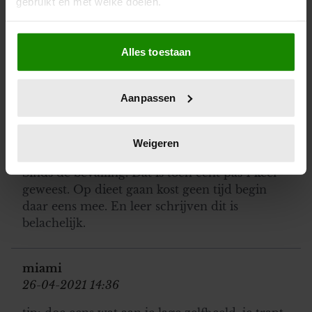
gebruikt en met welke doelen.
kunnenvoelen. Zeker omdat ik er nooit meer
zouitzal zien als er voor
Als u het toestaat, willen we ook graag:
Alles toestaan
Informatie verzamelen over uw geografische locatie,
die tot een paar meter nauwkeurig kan zijn
Anoniem
Uw apparaat identificeren door het actief te scannen
26-04-2021 11:48
Aanpassen
op specifieke eigenschappen (fingerprinting)
Je verhaal klopt niet. Veel fouten. Veel te veel.
Lees meer over hoe uw persoonlijke gegevens worden
Je zoon van klei is drie maanden en jij hebt het
verwerkt en stel uw voorkeuren in het
detailgedeelte
in.
Weigeren
over eens in de drie maanden sex hebben.
U kunt uw toestemming op elk moment wijzigen of
Sinds de bevalling. Dat is toch echt pas 1 keer
intrekken in de Cookieverklaring.
geweest. Op dieet gaan kost geen tijd begin
daar eens mee. En leer schrijven dit is
We gebruiken cookies om content en advertenties te
belachelijk.
personaliseren, om functies voor social media te bieden
en om ons websiteverkeer te analyseren. Ook delen we
informatie over uw gebruik van onze site met onze
miami
partners voor social media, adverteren en analyse. Deze
26-04-2021 14:36
partners kunnen deze gegevens combineren met andere
informatie die u aan ze heeft verstrekt of die ze hebben