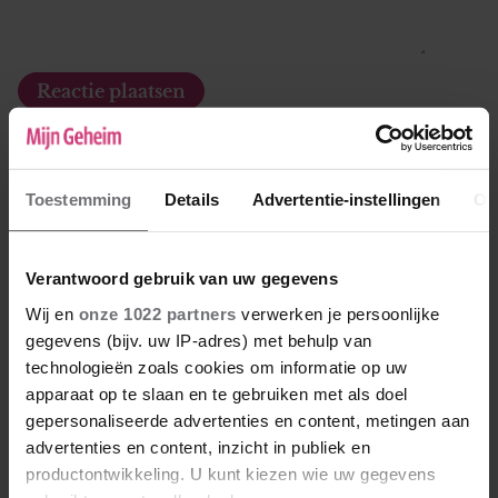
Monica
26-04-2021 03:23
Toestemming
Details
Advertentie-instellingen
Ov
We zijn toen samen af gaan vallen en hij is niet
echt aangekomen daarna. En hij zegt er ook
Verantwoord gebruik van uw gegevens
niks can en snapt het dat je er na een bevalling
nu eenmaal niet zo uit ziet als eerst. Hij klaagt
Wij en
onze 1022 partners
verwerken je persoonlijke
er ook niet over ofzo helemaal niet zelfs, hij is
gegevens (bijv. uw IP-adres) met behulp van
gwn super lief voor me maar juist daarom wil
technologieën zoals cookies om informatie op uw
ik me zekerder voelen. En dat afvallen dat
apparaat op te slaan en te gebruiken met als doel
snap ik daar word aan gewerkt maar het gaat
gepersonaliseerde advertenties en content, metingen aan
traag en dat pudding buikje kan wel een jaar
advertenties en content, inzicht in publiek en
duren voor dat die weg is. Je moet toxh ook
productontwikkeling. U kunt kiezen wie uw gegevens
mey een minder mooi lichaam jezelf mooi