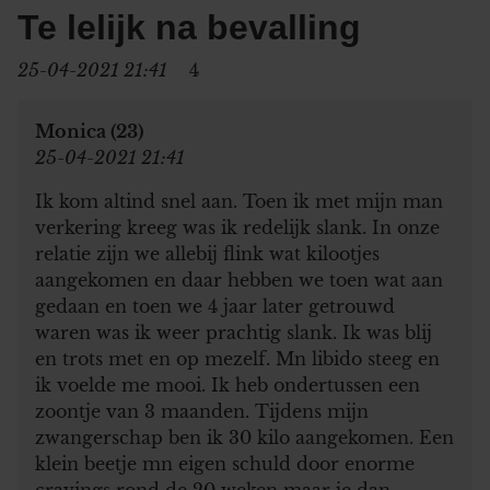
Te lelijk na bevalling
25-04-2021 21:41
4
Monica (23)
25-04-2021 21:41
Ik kom altind snel aan. Toen ik met mijn man
verkering kreeg was ik redelijk slank. In onze
relatie zijn we allebij flink wat kilootjes
aangekomen en daar hebben we toen wat aan
gedaan en toen we 4 jaar later getrouwd
waren was ik weer prachtig slank. Ik was blij
en trots met en op mezelf. Mn libido steeg en
ik voelde me mooi. Ik heb ondertussen een
zoontje van 3 maanden. Tijdens mijn
zwangerschap ben ik 30 kilo aangekomen. Een
klein beetje mn eigen schuld door enorme
cravings rond de 20 weken maar je dan