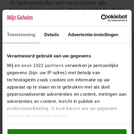
de buitenstaander wel verstaanbaar zijn.
Logopedie is een optie. Maar ja of dat haalbaar
is voor haar, en zou ze dit willen? Succes met
jullie nieuwe collega!
Toestemming
Details
Advertentie-instellingen
Ov
Candice
01-09-2016 00:15
Verantwoord gebruik van uw gegevens
Bij mijn bedrijf hebben we een nieuwe
Wij en
onze 1022 partners
verwerken je persoonlijke
telefoniste nodig. We hebben sollicitaties
gegevens (bijv. uw IP-adres) met behulp van
gedaan en het oog van mijn collega's en
technologieën zoals cookies om informatie op uw
mezelf is gevallen op een vrouw. - Je verwacht
apparaat op te slaan en te gebruiken met als doel
het niet
gepersonaliseerde advertenties en content, metingen aan
advertenties en content, inzicht in publiek en
productontwikkeling. U kunt kiezen wie uw gegevens
gebruikt en met welke doelen.
Als u het toestaat, willen we ook graag: