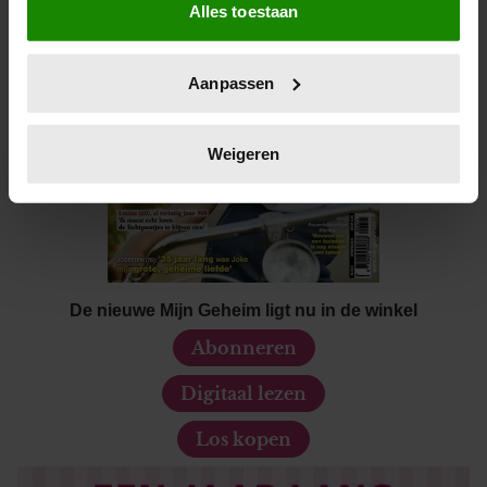
Alles toestaan
Informatie verzamelen over uw geografische locatie,
die tot een paar meter nauwkeurig kan zijn
Uw apparaat identificeren door het actief te scannen
Aanpassen
op specifieke eigenschappen (fingerprinting)
Lees meer over hoe uw persoonlijke gegevens worden
verwerkt en stel uw voorkeuren in het
detailgedeelte
in.
Weigeren
U kunt uw toestemming op elk moment wijzigen of
intrekken in de Cookieverklaring.
We gebruiken cookies om content en advertenties te
personaliseren, om functies voor social media te bieden
en om ons websiteverkeer te analyseren. Ook delen we
De nieuwe Mijn Geheim ligt nu in de winkel
informatie over uw gebruik van onze site met onze
Abonneren
partners voor social media, adverteren en analyse. Deze
partners kunnen deze gegevens combineren met andere
Digitaal lezen
informatie die u aan ze heeft verstrekt of die ze hebben
verzameld op basis van uw gebruik van hun services. U
Los kopen
gaat akkoord met onze cookies als u onze website blijft