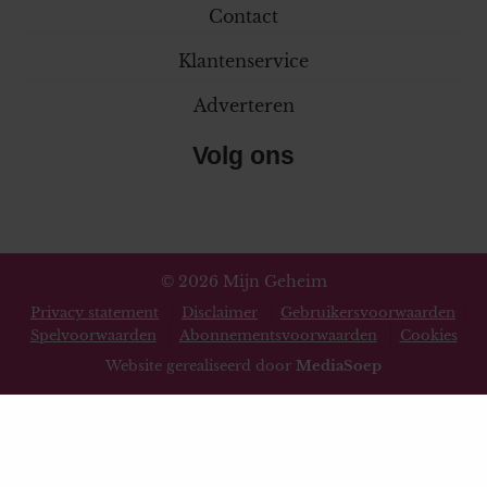
Contact
Klantenservice
Adverteren
Volg ons
© 2026 Mijn Geheim
Privacy statement
Disclaimer
Gebruikersvoorwaarden
Spelvoorwaarden
Abonnementsvoorwaarden
Cookies
Website gerealiseerd door
MediaSoep