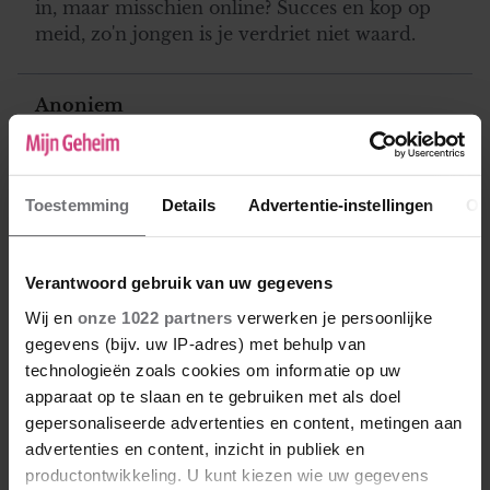
in, maar misschien online? Succes en kop op
meid, zo'n jongen is je verdriet niet waard.
Anoniem
22-01-2021 13:56
Wat zegt hij als je hem vraagt wat er aan de
hand is? Ik zou het niet weten, hij wel.
Toestemming
Details
Advertentie-instellingen
Ov
Naamdragend
Verantwoord gebruik van uw gegevens
22-01-2021 22:40
Wij en
onze 1022 partners
verwerken je persoonlijke
Wat doe je voor werk?
gegevens (bijv. uw IP-adres) met behulp van
technologieën zoals cookies om informatie op uw
apparaat op te slaan en te gebruiken met als doel
Alex
gepersonaliseerde advertenties en content, metingen aan
23-05-2022 09:44
advertenties en content, inzicht in publiek en
productontwikkeling. U kunt kiezen wie uw gegevens
met mij gay zin in