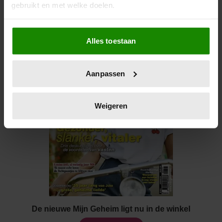
gebruikt en met welke doelen.
Als u het toestaat, willen we ook graag:
Alles toestaan
Informatie verzamelen over uw geografische locatie,
die tot een paar meter nauwkeurig kan zijn
Uw apparaat identificeren door het actief te scannen
Aanpassen
op specifieke eigenschappen (fingerprinting)
Lees meer over hoe uw persoonlijke gegevens worden
verwerkt en stel uw voorkeuren in het
detailgedeelte
in.
Weigeren
U kunt uw toestemming op elk moment wijzigen of
intrekken in de Cookieverklaring.
We gebruiken cookies om content en advertenties te
personaliseren, om functies voor social media te bieden
en om ons websiteverkeer te analyseren. Ook delen we
informatie over uw gebruik van onze site met onze
partners voor social media, adverteren en analyse. Deze
De nieuwe Mijn Geheim ligt nu in de winkel
partners kunnen deze gegevens combineren met andere